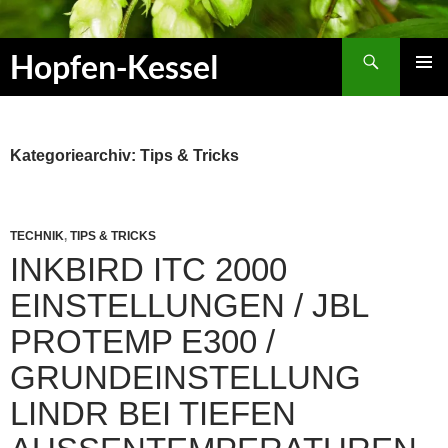
Zum
Inhalt
Suchen
Hopfen-Kessel
springen
PRIMÄR
MENÜ
Kategoriearchiv: Tips & Tricks
TECHNIK
,
TIPS & TRICKS
INKBIRD ITC 2000
EINSTELLUNGEN / JBL
PROTEMP E300 /
GRUNDEINSTELLUNG
LINDR BEI TIEFEN