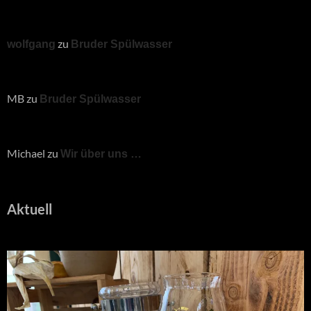
zu
wolfgang
Bruder Spülwasser
MB
zu
Bruder Spülwasser
Michael
zu
Wir über uns …
Aktuell