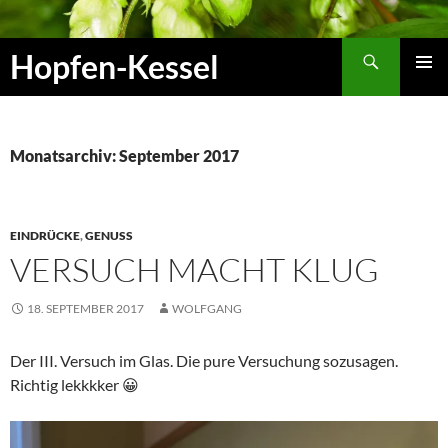
Zum
Inhalt
Suchen
Hopfen-Kessel
springen
PRIMÄR
MENÜ
Monatsarchiv: September 2017
EINDRÜCKE
,
GENUSS
VERSUCH MACHT KLUG
18. SEPTEMBER 2017
WOLFGANG
Der III. Versuch im Glas. Die pure Versuchung sozusagen.
Richtig lekkkker 😀