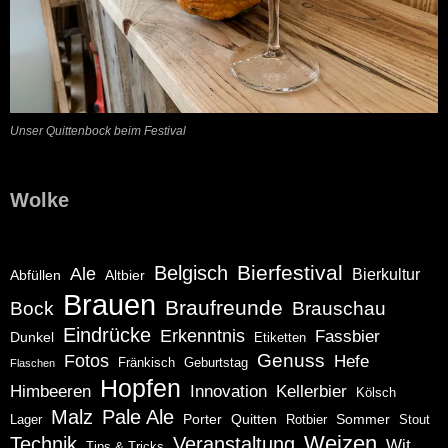
Unser Quittenbock beim Festival
Wolke
Bierfestival
Belgisch
Ale
Bierkultur
Abfüllen
Altbier
Brauen
Braufreunde
Bock
Brauschau
Eindrücke
Erkenntnis
Fassbier
Dunkel
Etiketten
Genuss
Fotos
Hefe
Fränkisch
Geburtstag
Flaschen
Hopfen
Himbeeren
Innovation
Kellerbier
Kölsch
Malz
Pale Ale
Porter
Quitten
Sommer
Lager
Rotbier
Stout
Weizen
Technik
Veranstaltung
Wit
Tips & Tricks