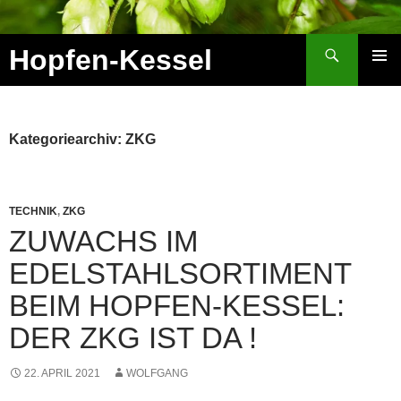
Zum
Inhalt
Suchen
Hopfen-Kessel
springen
PRIMÄR
MENÜ
Kategoriearchiv: ZKG
TECHNIK
,
ZKG
ZUWACHS IM
EDELSTAHLSORTIMENT
BEIM HOPFEN-KESSEL:
DER ZKG IST DA !
22. APRIL 2021
WOLFGANG