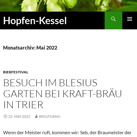
Zum
Inhalt
Suchen
Hopfen-Kessel
springen
PRIMÄR
MENÜ
Monatsarchiv: Mai 2022
BIERFESTIVAL
BESUCH IM BLESIUS
GARTEN BEI KRAFT-BRÄU
IN TRIER
22. MAI 2022
WOLFGANG
Wenn der Meister ruft, kommen wir: Seb, der Braumeister der