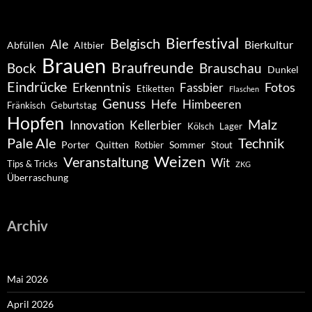
Belgisch
Bierfestival
Ale
Bierkultur
Abfüllen
Altbier
Brauen
Braufreunde
Bock
Brauschau
Dunkel
Eindrücke
Erkenntnis
Fotos
Fassbier
Etiketten
Flaschen
Genuss
Hefe
Himbeeren
Fränkisch
Geburtstag
Hopfen
Malz
Innovation
Kellerbier
Kölsch
Lager
Pale Ale
Technik
Porter
Quitten
Sommer
Rotbier
Stout
Weizen
Veranstaltung
Wit
Tips & Tricks
ZKG
Überraschung
Archiv
Mai 2026
April 2026