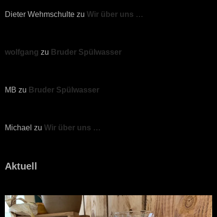
Dieter Wehmschulte
zu
Wir über uns …
wolfgang
zu
Bruder Spülwasser
MB
zu
Bruder Spülwasser
Michael
zu
Wir über uns …
Aktuell