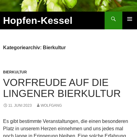
Zum
Inhalt
Suchen
Hopfen-Kessel
springen
PRIMÄR
MENÜ
Kategoriearchiv: Bierkultur
BIERKULTUR
VORFREUDE AUF DIE
LINGENER BIERKULTUR
11. JUNI 2023
WOLFGANG
Es gibt bestimmte Veranstaltungen, die einen besonderen
Platz in unserem Herzen einnehmen und uns jedes mal
noch lange in Erinnerung bleiben. Eine solche Erfahrung