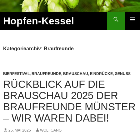
Zum
Inhalt
Suchen
Hopfen-Kessel
springen
PRIMÄR
MENÜ
Kategoriearchiv: Braufreunde
BIERFESTIVAL
,
BRAUFREUNDE
,
BRAUSCHAU
,
EINDRÜCKE
,
GENUSS
RÜCKBLICK AUF DIE
BRAUSCHAU 2025 DER
BRAUFREUNDE MÜNSTER
– WIR WAREN DABEI!
25. MAI 2025
WOLFGANG