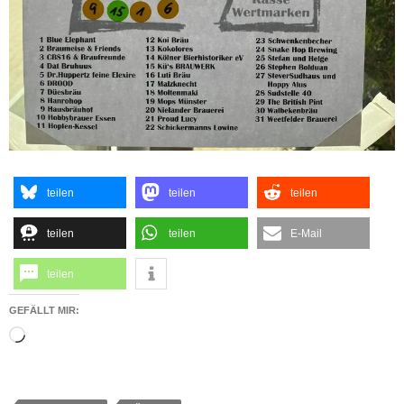
teilen
teilen
teilen
teilen
teilen
E-Mail
teilen
GEFÄLLT MIR:
Wird
geladen …