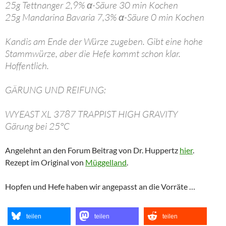
25g Tettnanger 2,9% α-Säure 30 min Kochen
25g Mandarina Bavaria 7,3% α-Säure 0 min Kochen
Kandis am Ende der Würze zugeben. Gibt eine hohe
Stammwürze, aber die Hefe kommt schon klar.
Hoffentlich.
GÄRUNG UND REIFUNG:
WYEAST XL 3787 TRAPPIST HIGH GRAVITY
Gärung bei 25°C
Angelehnt an den Forum Beitrag von Dr. Huppertz
hier
.
Rezept im Original von
Müggelland
.
Hopfen und Hefe haben wir angepasst an die Vorräte …
teilen
teilen
teilen