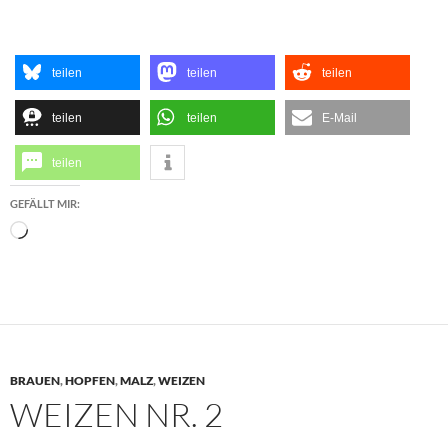
teilen
teilen
teilen
teilen
teilen
E-Mail
teilen
GEFÄLLT MIR:
Wird
geladen …
BRAUEN
,
HOPFEN
,
MALZ
,
WEIZEN
WEIZEN NR. 2