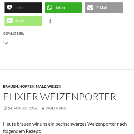
teilen
teilen
E-Mail
teilen
GEFÄLLT MIR:
Wird
geladen …
BRAUEN
,
HOPFEN
,
MALZ
,
WEIZEN
ELIXIER WEIZENPORTER
24. AUGUST 2016
WOLFGANG
Heute brauen wir uns ein pechschwarzes Weizenporter nach
folgendem Rezept: