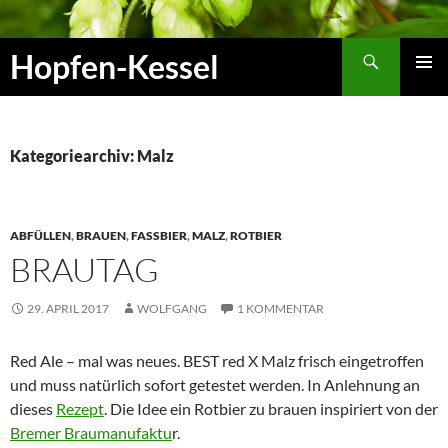
Zum
Inhalt
Suchen
Hopfen-Kessel
springen
PRIMÄR
MENÜ
Kategoriearchiv: Malz
ABFÜLLEN
,
BRAUEN
,
FASSBIER
,
MALZ
,
ROTBIER
BRAUTAG
29. APRIL 2017
WOLFGANG
1 KOMMENTAR
Red Ale – mal was neues. BEST red X Malz frisch eingetroffen
und muss natürlich sofort getestet werden. In Anlehnung an
dieses
Rezept
. Die Idee ein Rotbier zu brauen inspiriert von der
Bremer Braumanufaktu
r.