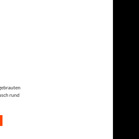
 gebrauten
usch rund