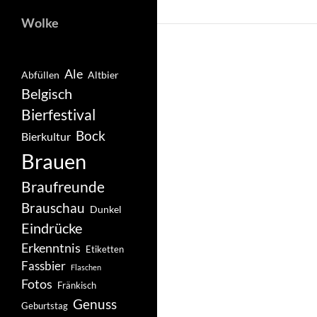
Wolke
Ale
Abfüllen
Altbier
Belgisch
Bierfestival
Bock
Bierkultur
Brauen
Braufreunde
Brauschau
Dunkel
Eindrücke
Erkenntnis
Etiketten
Fassbier
Flaschen
Fotos
Fränkisch
Genuss
Geburtstag