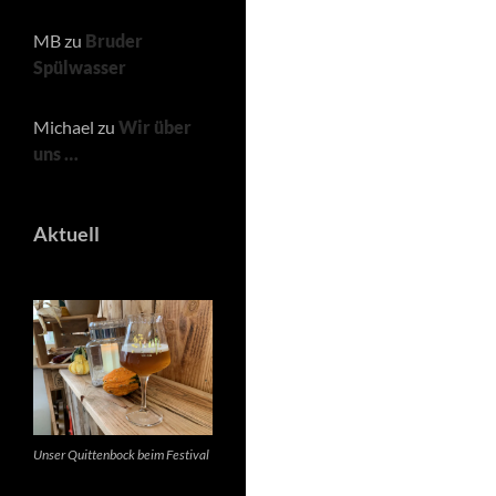
MB
zu
Bruder
Spülwasser
Michael
zu
Wir über
uns …
Aktuell
Unser Quittenbock beim Festival