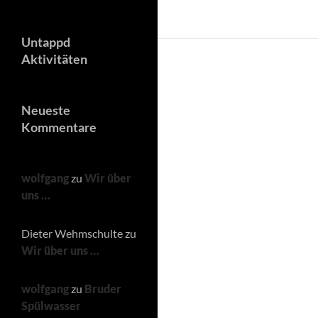
Untappd
Aktivitäten
Neueste
Kommentare
wolfgang
zu
Wir über
uns …
Dieter Wehmschulte
zu
Wir über uns …
wolfgang
zu
Bruder
Spülwasser