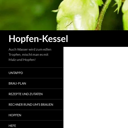
Zum
Inhalt
springen
Suchen
Hopfen-Kessel
Auch Wasser wird zum edlen
Tropfen, mischt man es mit
Malz und Hopfen!
UNTAPPD
BRAU-PLAN
REZEPTE UND ZUTATEN
RECHNER RUND UM’S BRAUEN
HOPFEN
HEFE