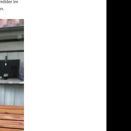
 milder im
n.