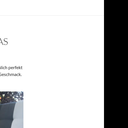
AS
mlich perfekt
Geschmack.