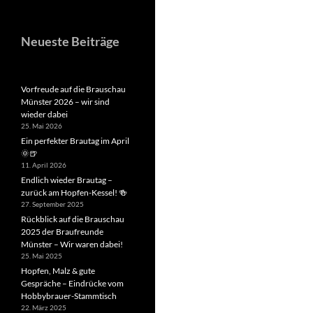
Neueste Beiträge
Vorfreude auf die Brauschau
Münster 2026 – wir sind
wieder dabei
25. Mai 2026
Ein perfekter Brautag im April
🌞🍺
11. April 2026
Endlich wieder Brautag –
zurück am Hopfen-Kessel! 🍻
27. September 2025
Rückblick auf die Brauschau
2025 der Braufreunde
Münster – Wir waren dabei!
25. Mai 2025
Hopfen, Malz & gute
Gespräche – Eindrücke vom
Hobbybrauer-Stammtisch
22. März 2025