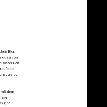
chen Bier.
ir quasi von
Münster (ich
Braufeste
nst treibt
e mit dem
 Tage
s gibt