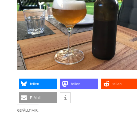
teilen
teilen
teilen
E-Mail
GEFÄLLT MIR: