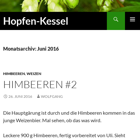
Zum
Inhalt
Suchen
Hopfen-Kessel
springen
PRIMÄR
MENÜ
Monatsarchiv: Juni 2016
HIMBEEREN
,
WEIZEN
HIMBEEREN #2
26. JUNI 2016
WOLFGANG
Die Hauptgärung ist durch und die Himbeeren kommen in das
junge Weizenbier. Mal sehen, ob das was wird.
Leckere 900 g Himbeeren, fertig vorbereitet von Uli. Sieht