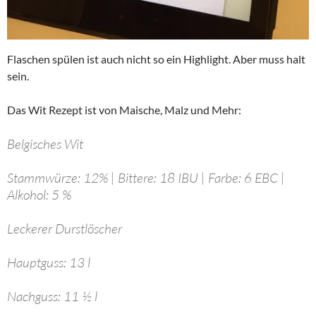
Flaschen spülen ist auch nicht so ein Highlight. Aber muss halt
sein.
Das Wit Rezept ist von Maische, Malz und Mehr:
Belgisches Wit
Stammwürze: 12% | Bittere: 18 IBU | Farbe: 6 EBC |
Alkohol: 5 %
Leckerer Durstlöscher
Hauptguss: 13 l
Nachguss: 11 ½ l