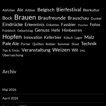
Belgisch
Bierfestival
Ale
Bierkultur
Abfüllen
Altbier
Brauen
Braufreunde
Bock
Brauschau
Dunkel
Eindrücke
Erkenntnis
Fotos
Fassbier
Etiketten
Flaschen
Genuss
Hefe
Himbeeren
Fränkisch
Geburtstag
Hopfen
Malz
Innovation
Kellerbier
Kölsch
Lager
Pale Ale
Technik
Porter
Quitten
Sommer
Rotbier
Stout
Weizen
Veranstaltung
Wit
Tips & Tricks
ZKG
Überraschung
Archiv
Mai 2026
April 2026