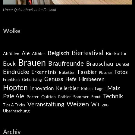
Unser Quittenbock beim Festival
Wolke
Belgisch
Bierfestival
Ale
Bierkultur
Abfüllen
Altbier
Brauen
Braufreunde
Bock
Brauschau
Dunkel
Eindrücke
Erkenntnis
Fotos
Fassbier
Etiketten
Flaschen
Genuss
Hefe
Himbeeren
Fränkisch
Geburtstag
Hopfen
Malz
Innovation
Kellerbier
Kölsch
Lager
Pale Ale
Technik
Porter
Quitten
Sommer
Rotbier
Stout
Weizen
Veranstaltung
Wit
Tips & Tricks
ZKG
Überraschung
Archiv