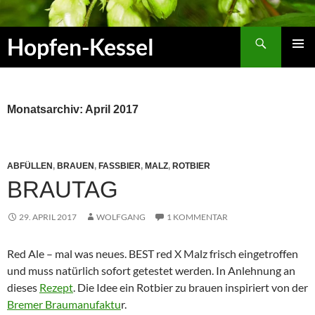
Zum
Inhalt
Suchen
Hopfen-Kessel
springen
PRIMÄR
MENÜ
Monatsarchiv: April 2017
ABFÜLLEN
,
BRAUEN
,
FASSBIER
,
MALZ
,
ROTBIER
BRAUTAG
29. APRIL 2017
WOLFGANG
1 KOMMENTAR
Red Ale – mal was neues. BEST red X Malz frisch eingetroffen
und muss natürlich sofort getestet werden. In Anlehnung an
dieses
Rezept
. Die Idee ein Rotbier zu brauen inspiriert von der
Bremer Braumanufaktu
r.