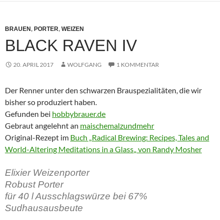
BRAUEN
,
PORTER
,
WEIZEN
BLACK RAVEN IV
20. APRIL 2017
WOLFGANG
1 KOMMENTAR
Der Renner unter den schwarzen Brauspezialitäten, die wir
bisher so produziert haben.
Gefunden bei
hobbybrauer.de
Gebraut angelehnt an
maischemalzundmehr
Original-Rezept im
Buch „Radical Brewing: Recipes, Tales and
World-Altering Meditations in a Glass
„
von Randy Mosher
Elixier Weizenporter
Robust Porter
für 40 l Ausschlagswürze bei 67%
Sudhausausbeute