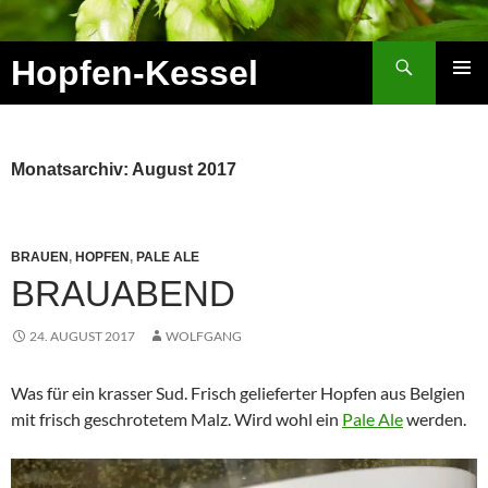
Zum
Inhalt
Suchen
Hopfen-Kessel
springen
PRIMÄR
MENÜ
Monatsarchiv: August 2017
BRAUEN
,
HOPFEN
,
PALE ALE
BRAUABEND
24. AUGUST 2017
WOLFGANG
Was für ein krasser Sud. Frisch gelieferter Hopfen aus Belgien
mit frisch geschrotetem Malz. Wird wohl ein
Pale Ale
werden.