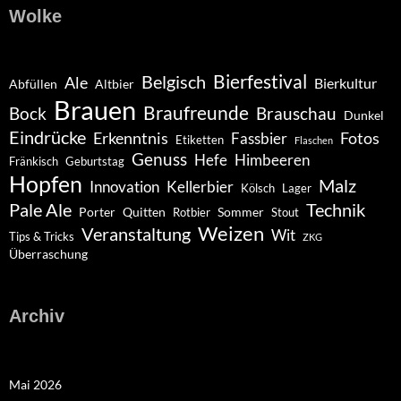
Wolke
Belgisch
Bierfestival
Ale
Bierkultur
Abfüllen
Altbier
Brauen
Braufreunde
Bock
Brauschau
Dunkel
Eindrücke
Erkenntnis
Fotos
Fassbier
Etiketten
Flaschen
Genuss
Hefe
Himbeeren
Fränkisch
Geburtstag
Hopfen
Malz
Innovation
Kellerbier
Kölsch
Lager
Pale Ale
Technik
Porter
Quitten
Sommer
Rotbier
Stout
Weizen
Veranstaltung
Wit
Tips & Tricks
ZKG
Überraschung
Archiv
Mai 2026