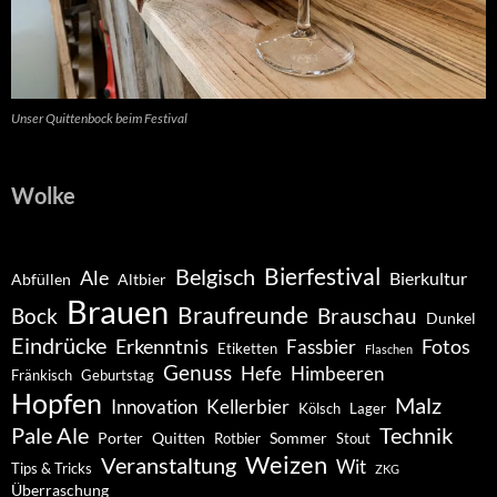
Unser Quittenbock beim Festival
Wolke
Belgisch
Bierfestival
Ale
Bierkultur
Abfüllen
Altbier
Brauen
Braufreunde
Bock
Brauschau
Dunkel
Eindrücke
Erkenntnis
Fotos
Fassbier
Etiketten
Flaschen
Genuss
Hefe
Himbeeren
Fränkisch
Geburtstag
Hopfen
Malz
Innovation
Kellerbier
Kölsch
Lager
Pale Ale
Technik
Porter
Quitten
Sommer
Rotbier
Stout
Weizen
Veranstaltung
Wit
Tips & Tricks
ZKG
Überraschung