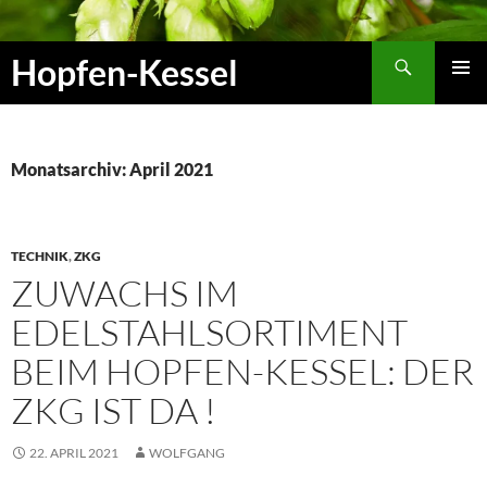
Zum
Inhalt
Suchen
Hopfen-Kessel
springen
PRIMÄR
MENÜ
Monatsarchiv: April 2021
TECHNIK
,
ZKG
ZUWACHS IM
EDELSTAHLSORTIMENT
BEIM HOPFEN-KESSEL: DER
ZKG IST DA !
22. APRIL 2021
WOLFGANG