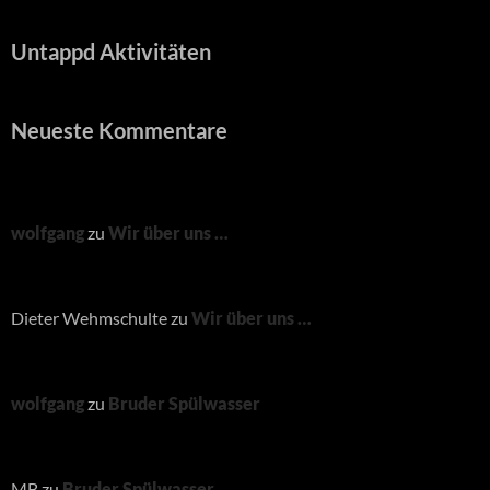
Untappd Aktivitäten
Neueste Kommentare
wolfgang
zu
Wir über uns …
Dieter Wehmschulte
zu
Wir über uns …
wolfgang
zu
Bruder Spülwasser
MB
zu
Bruder Spülwasser