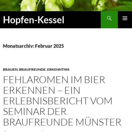
Zum
Inhalt
Suchen
Hopfen-Kessel
springen
PRIMÄR
MENÜ
Monatsarchiv: Februar 2025
BRAUEN
,
BRAUFREUNDE
,
ERKENNTNIS
FEHLAROMEN IM BIER
ERKENNEN – EIN
ERLEBNISBERICHT VOM
SEMINAR DER
BRAUFREUNDE MÜNSTER