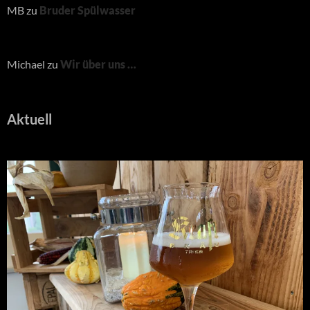
MB
zu
Bruder Spülwasser
Michael
zu
Wir über uns …
Aktuell