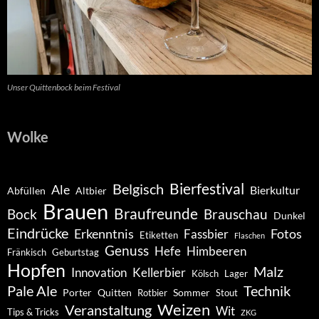
Unser Quittenbock beim Festival
Wolke
Belgisch
Bierfestival
Ale
Bierkultur
Abfüllen
Altbier
Brauen
Braufreunde
Bock
Brauschau
Dunkel
Eindrücke
Erkenntnis
Fotos
Fassbier
Etiketten
Flaschen
Genuss
Hefe
Himbeeren
Fränkisch
Geburtstag
Hopfen
Malz
Innovation
Kellerbier
Kölsch
Lager
Pale Ale
Technik
Porter
Quitten
Sommer
Rotbier
Stout
Weizen
Veranstaltung
Wit
Tips & Tricks
ZKG