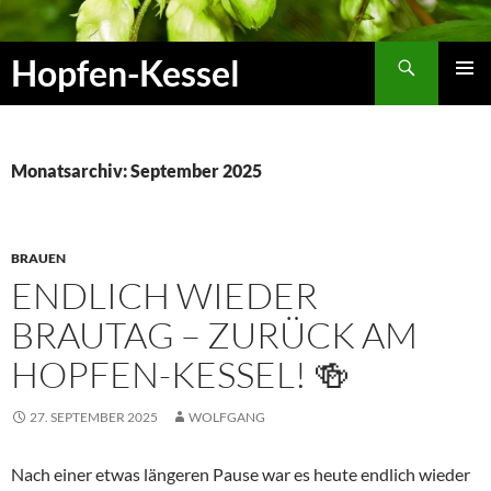
Zum
Inhalt
Suchen
Hopfen-Kessel
springen
PRIMÄR
MENÜ
Monatsarchiv: September 2025
BRAUEN
ENDLICH WIEDER
BRAUTAG – ZURÜCK AM
HOPFEN-KESSEL! 🍻
27. SEPTEMBER 2025
WOLFGANG
Nach einer etwas längeren Pause war es heute endlich wieder