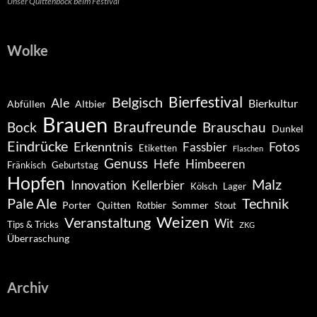
Unser Quittenbock beim Festival
Wolke
Belgisch
Bierfestival
Ale
Bierkultur
Abfüllen
Altbier
Brauen
Braufreunde
Bock
Brauschau
Dunkel
Eindrücke
Erkenntnis
Fotos
Fassbier
Etiketten
Flaschen
Genuss
Hefe
Himbeeren
Fränkisch
Geburtstag
Hopfen
Malz
Innovation
Kellerbier
Kölsch
Lager
Pale Ale
Technik
Porter
Quitten
Sommer
Rotbier
Stout
Weizen
Veranstaltung
Wit
Tips & Tricks
ZKG
Überraschung
Archiv