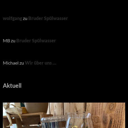
wolfgang
zu
Bruder Spülwasser
MB
zu
Bruder Spülwasser
Michael
zu
Wir über uns …
Aktuell