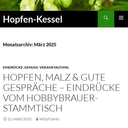
Zum
Inhalt
Suchen
Hopfen-Kessel
springen
PRIMÄR
MENÜ
Monatsarchiv: März 2025
EINDRÜCKE
,
GENUSS
,
VERANSTALTUNG
HOPFEN, MALZ & GUTE
GESPRÄCHE – EINDRÜCKE
VOM HOBBYBRAUER-
STAMMTISCH
22. MÄRZ 2025
WOLFGANG