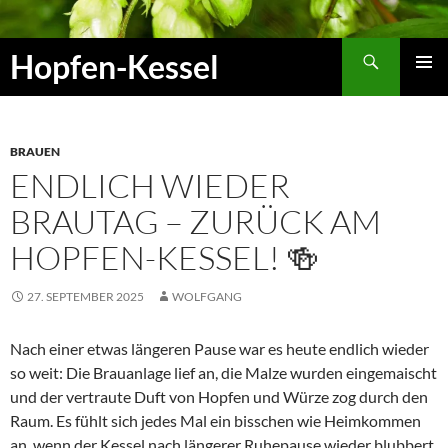
Zum
Inhalt
Suchen
Hopfen-Kessel
springen
PRIMÄR
MENÜ
BRAUEN
ENDLICH WIEDER
BRAUTAG – ZURÜCK AM
HOPFEN-KESSEL! 🍻
27. SEPTEMBER 2025
WOLFGANG
Nach einer etwas längeren Pause war es heute endlich wieder
so weit: Die Brauanlage lief an, die Malze wurden eingemaischt
und der vertraute Duft von Hopfen und Würze zog durch den
Raum. Es fühlt sich jedes Mal ein bisschen wie Heimkommen
an, wenn der Kessel nach längerer Ruhepause wieder blubbert.