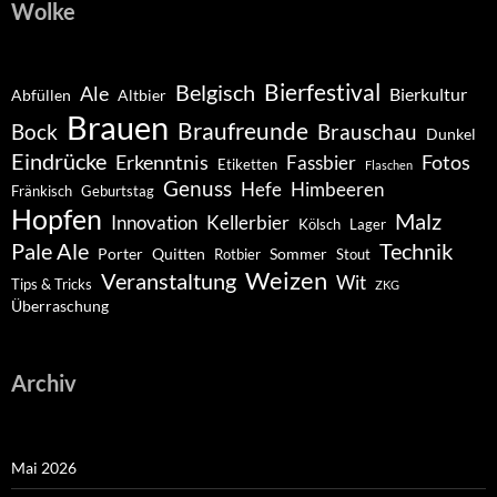
Wolke
Belgisch
Bierfestival
Ale
Bierkultur
Abfüllen
Altbier
Brauen
Braufreunde
Bock
Brauschau
Dunkel
Eindrücke
Erkenntnis
Fotos
Fassbier
Etiketten
Flaschen
Genuss
Hefe
Himbeeren
Fränkisch
Geburtstag
Hopfen
Malz
Innovation
Kellerbier
Kölsch
Lager
Pale Ale
Technik
Porter
Quitten
Sommer
Rotbier
Stout
Weizen
Veranstaltung
Wit
Tips & Tricks
ZKG
Überraschung
Archiv
Mai 2026