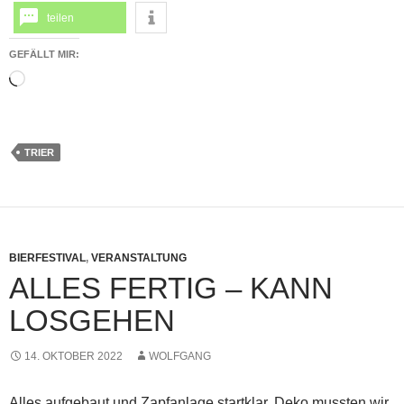
teilen
GEFÄLLT MIR:
Wird
geladen …
TRIER
BIERFESTIVAL
,
VERANSTALTUNG
ALLES FERTIG – KANN
LOSGEHEN
14. OKTOBER 2022
WOLFGANG
Alles aufgebaut und Zapfanlage startklar. Deko mussten wir