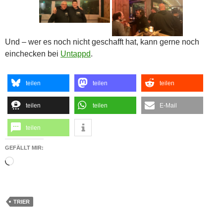
Und – wer es noch nicht geschafft hat, kann gerne noch
einchecken bei
Untappd
.
teilen
teilen
teilen
teilen
teilen
E-Mail
teilen
GEFÄLLT MIR:
Wird
geladen …
TRIER