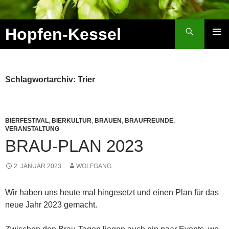
Zum
Inhalt
Suchen
Hopfen-Kessel
springen
PRIMÄR
MENÜ
Schlagwortarchiv: Trier
BIERFESTIVAL
,
BIERKULTUR
,
BRAUEN
,
BRAUFREUNDE
,
VERANSTALTUNG
BRAU-PLAN 2023
2. JANUAR 2023
WOLFGANG
Wir haben uns heute mal hingesetzt und einen Plan für das
neue Jahr 2023 gemacht.