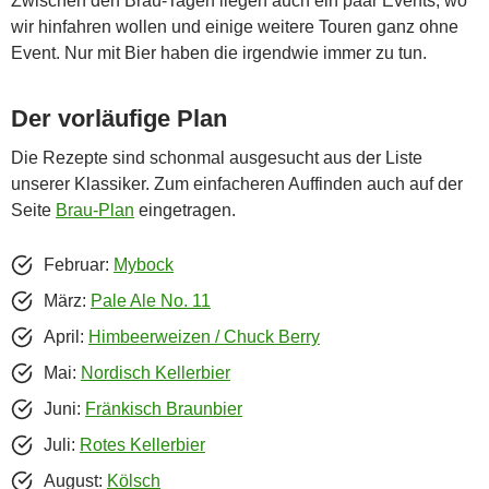
Zwischen den Brau-Tagen liegen auch ein paar Events, wo
wir hinfahren wollen und einige weitere Touren ganz ohne
Event. Nur mit Bier haben die irgendwie immer zu tun.
Der vorläufige Plan
Die Rezepte sind schonmal ausgesucht aus der Liste
unserer Klassiker. Zum einfacheren Auffinden auch auf der
Seite
Brau-Plan
eingetragen.
Februar:
Mybock
März:
Pale Ale No. 11
April:
Himbeerweizen / Chuck Berry
Mai:
Nordisch Kellerbier
Juni:
Fränkisch Braunbier
Juli:
Rotes Kellerbier
August:
Kölsch