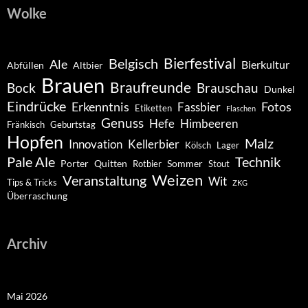
Wolke
Belgisch
Bierfestival
Ale
Bierkultur
Abfüllen
Altbier
Brauen
Braufreunde
Bock
Brauschau
Dunkel
Eindrücke
Erkenntnis
Fotos
Fassbier
Etiketten
Flaschen
Genuss
Hefe
Himbeeren
Fränkisch
Geburtstag
Hopfen
Malz
Innovation
Kellerbier
Kölsch
Lager
Pale Ale
Technik
Porter
Quitten
Sommer
Rotbier
Stout
Weizen
Veranstaltung
Wit
Tips & Tricks
ZKG
Überraschung
Archiv
Mai 2026