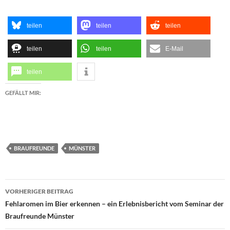
teilen
teilen
teilen
teilen
teilen
E-Mail
teilen
GEFÄLLT MIR:
BRAUFREUNDE
MÜNSTER
Beitragsnavigation
VORHERIGER BEITRAG
Fehlaromen im Bier erkennen – ein Erlebnisbericht vom Seminar der
Braufreunde Münster