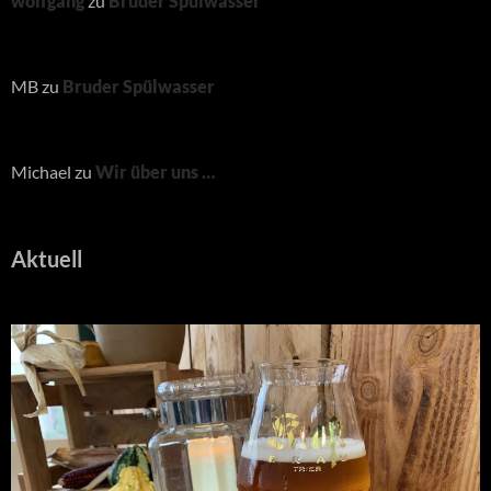
wolfgang
zu
Bruder Spülwasser
MB
zu
Bruder Spülwasser
Michael
zu
Wir über uns …
Aktuell