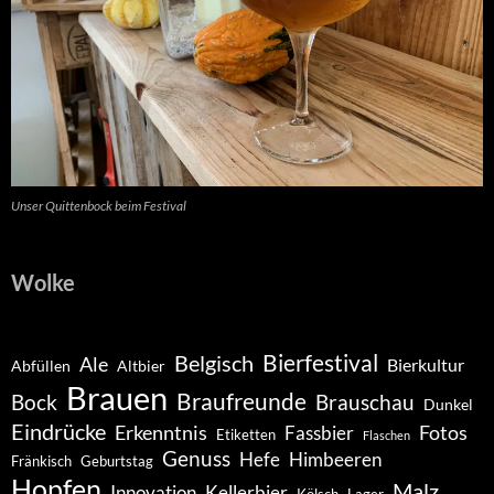
Unser Quittenbock beim Festival
Wolke
Belgisch
Bierfestival
Ale
Bierkultur
Abfüllen
Altbier
Brauen
Braufreunde
Bock
Brauschau
Dunkel
Eindrücke
Erkenntnis
Fotos
Fassbier
Etiketten
Flaschen
Genuss
Hefe
Himbeeren
Fränkisch
Geburtstag
Hopfen
Malz
Innovation
Kellerbier
Kölsch
Lager