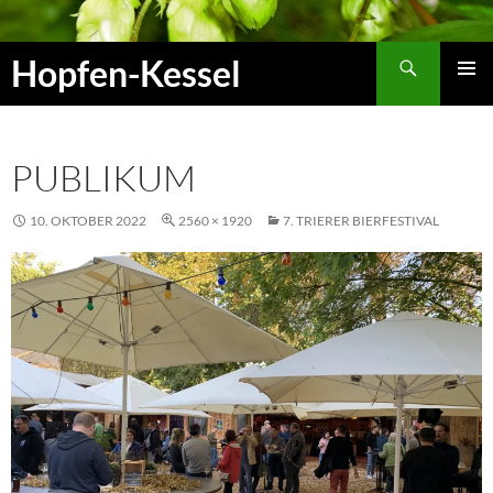
Zum
Inhalt
Suchen
Hopfen-Kessel
springen
PRIMÄR
MENÜ
PUBLIKUM
10. OKTOBER 2022
2560 × 1920
7. TRIERER BIERFESTIVAL