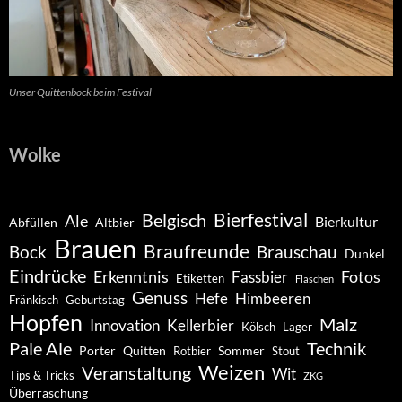
Unser Quittenbock beim Festival
Wolke
Belgisch
Bierfestival
Ale
Bierkultur
Abfüllen
Altbier
Brauen
Braufreunde
Bock
Brauschau
Dunkel
Eindrücke
Erkenntnis
Fotos
Fassbier
Etiketten
Flaschen
Genuss
Hefe
Himbeeren
Fränkisch
Geburtstag
Hopfen
Malz
Innovation
Kellerbier
Kölsch
Lager
Pale Ale
Technik
Porter
Quitten
Sommer
Rotbier
Stout
Weizen
Veranstaltung
Wit
Tips & Tricks
ZKG
Überraschung