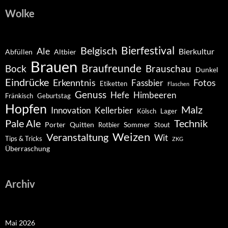
Wolke
Belgisch
Bierfestival
Ale
Bierkultur
Abfüllen
Altbier
Brauen
Braufreunde
Bock
Brauschau
Dunkel
Eindrücke
Erkenntnis
Fotos
Fassbier
Etiketten
Flaschen
Genuss
Hefe
Himbeeren
Fränkisch
Geburtstag
Hopfen
Malz
Innovation
Kellerbier
Kölsch
Lager
Pale Ale
Technik
Porter
Quitten
Sommer
Rotbier
Stout
Weizen
Veranstaltung
Wit
Tips & Tricks
ZKG
Überraschung
Archiv
Mai 2026