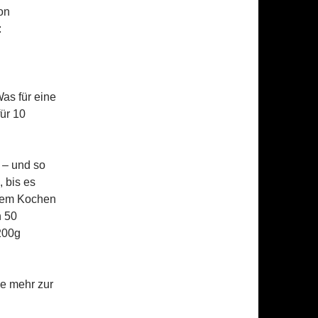
on
:
as für eine
ür 10
 – und so
 bis es
 dem Kochen
 50
200g
e mehr zur