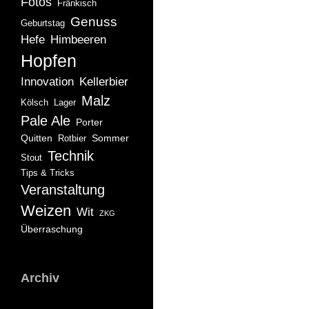
Fotos
Fränkisch
Genuss
Geburtstag
Hefe
Himbeeren
Hopfen
Innovation
Kellerbier
Malz
Kölsch
Lager
Pale Ale
Porter
Quitten
Sommer
Rotbier
Technik
Stout
Tips & Tricks
Veranstaltung
Weizen
Wit
ZKG
Überraschung
Archiv