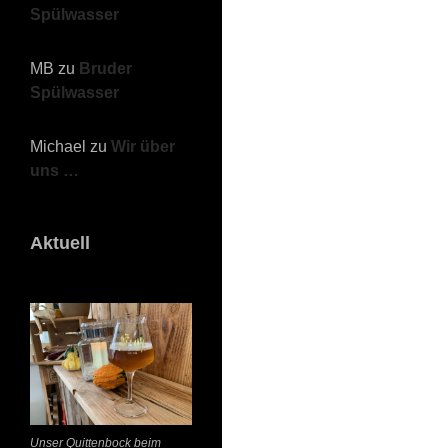
Spülwasser
MB
zu
Bruder
Spülwasser
Michael
zu
Wir über
uns …
Aktuell
Unser Quittenbock beim