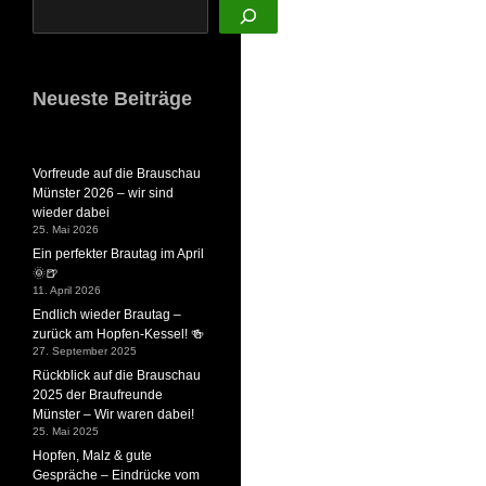
Neueste Beiträge
Vorfreude auf die Brauschau
Münster 2026 – wir sind
wieder dabei
25. Mai 2026
Ein perfekter Brautag im April
🌞🍺
11. April 2026
Endlich wieder Brautag –
zurück am Hopfen-Kessel! 🍻
27. September 2025
Rückblick auf die Brauschau
2025 der Braufreunde
Münster – Wir waren dabei!
25. Mai 2025
Hopfen, Malz & gute
Gespräche – Eindrücke vom