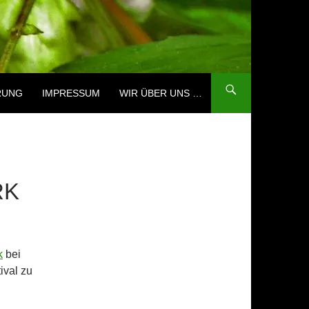
RUNG
IMPRESSUM
WIR ÜBER UNS …
RK
k
bei
ival zu