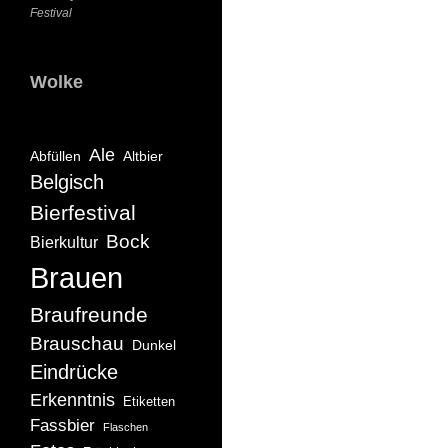
Festival
Wolke
Ale
Abfüllen
Altbier
Belgisch
Bierfestival
Bock
Bierkultur
Brauen
Braufreunde
Brauschau
Dunkel
Eindrücke
Erkenntnis
Etiketten
Fassbier
Flaschen