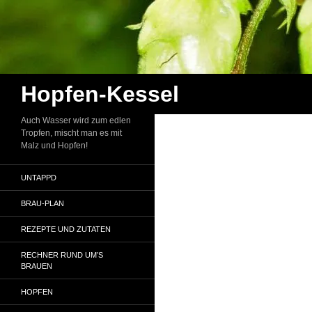
Zum
Inhalt
springen
Suchen
Hopfen-Kessel
Auch Wasser wird zum edlen
Tropfen, mischt man es mit
Malz und Hopfen!
UNTAPPD
BRAU-PLAN
REZEPTE UND ZUTATEN
RECHNER RUND UM’S
BRAUEN
HOPFEN