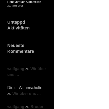
Hobbybrauer-Stammtisch
22. März 2025
Untappd
Aktivitäten
Neueste
Kommentare
wolfgang
zu
Wir über
uns …
Dieter Wehmschulte
zu
Wir über uns …
wolfgang
zu
Bruder