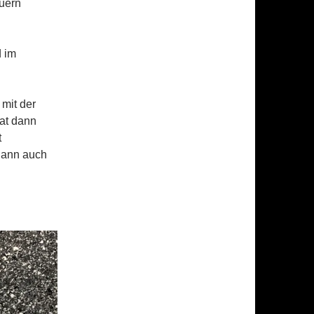
uern
d im
mit der
hat dann
t
 dann auch