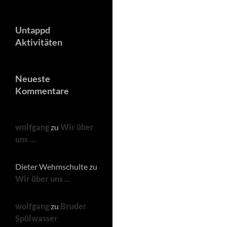
Untappd
Aktivitäten
Neueste
Kommentare
wolfgang
zu
Wir über
uns …
Dieter Wehmschulte
zu
Wir über uns …
wolfgang
zu
Bruder
Spülwasser