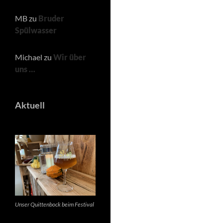
MB
zu
Bruder
Spülwasser
Michael
zu
Wir über
uns …
Aktuell
Unser Quittenbock beim Festival