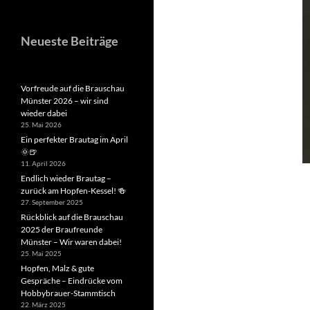
Neueste Beiträge
Vorfreude auf die Brauschau
Münster 2026 – wir sind
wieder dabei
25. Mai 2026
Ein perfekter Brautag im April
🌞🍺
11. April 2026
Endlich wieder Brautag –
zurück am Hopfen-Kessel! 🍻
27. September 2025
Rückblick auf die Brauschau
2025 der Braufreunde
Münster – Wir waren dabei!
25. Mai 2025
Hopfen, Malz & gute
Gespräche – Eindrücke vom
Hobbybrauer-Stammtisch
22. März 2025