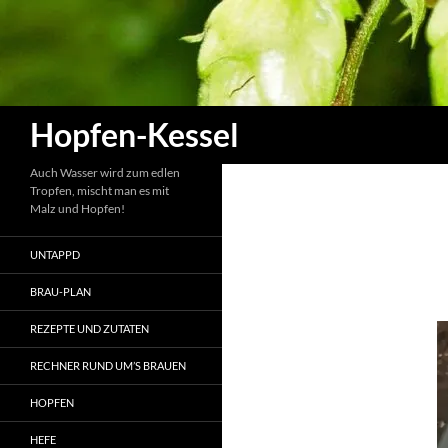
Zum
Inhalt
springen
Suchen
Hopfen-Kessel
Auch Wasser wird zum edlen
Tropfen, mischt man es mit
Malz und Hopfen!
UNTAPPD
BRAU-PLAN
REZEPTE UND ZUTATEN
RECHNER RUND UM’S BRAUEN
HOPFEN
HEFE