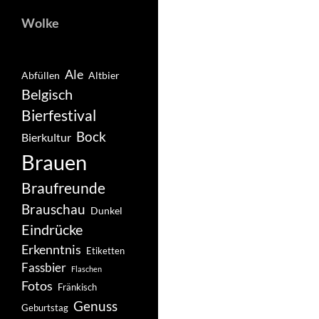
Wolke
Ale
Abfüllen
Altbier
Belgisch
Bierfestival
Bock
Bierkultur
Brauen
Braufreunde
Brauschau
Dunkel
Eindrücke
Erkenntnis
Etiketten
Fassbier
Flaschen
Fotos
Fränkisch
Genuss
Geburtstag