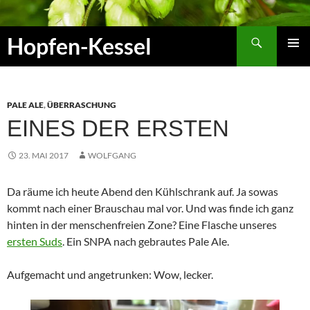
Zum
Inhalt
Suchen
Hopfen-Kessel
springen
PRIMÄR
MENÜ
PALE ALE
,
ÜBERRASCHUNG
EINES DER ERSTEN
23. MAI 2017
WOLFGANG
Da räume ich heute Abend den Kühlschrank auf. Ja sowas
kommt nach einer Brauschau mal vor. Und was finde ich ganz
hinten in der menschenfreien Zone? Eine Flasche unseres
ersten Suds
. Ein SNPA nach gebrautes Pale Ale.
Aufgemacht und angetrunken: Wow, lecker.