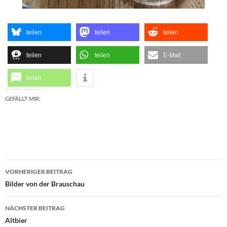
teilen
teilen
teilen
teilen
teilen
E-Mail
teilen
GEFÄLLT MIR:
Beitragsnavigation
VORHERIGER BEITRAG
Bilder von der Brauschau
NÄCHSTER BEITRAG
Altbier