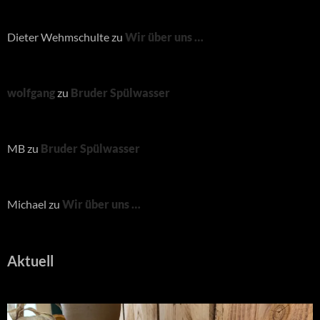
Dieter Wehmschulte
zu
Wir über uns …
wolfgang
zu
Bruder Spülwasser
MB
zu
Bruder Spülwasser
Michael
zu
Wir über uns …
Aktuell