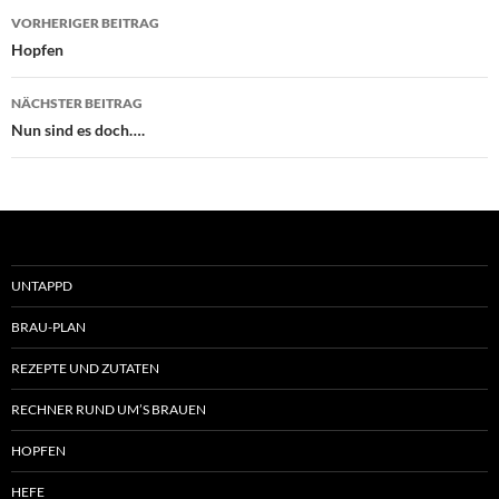
Beitragsnavigation
VORHERIGER BEITRAG
Hopfen
NÄCHSTER BEITRAG
Nun sind es doch….
UNTAPPD
BRAU-PLAN
REZEPTE UND ZUTATEN
RECHNER RUND UM’S BRAUEN
HOPFEN
HEFE