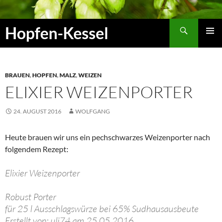
Zum
Inhalt
Suchen
Hopfen-Kessel
springen
PRIMÄR
MENÜ
BRAUEN
,
HOPFEN
,
MALZ
,
WEIZEN
ELIXIER WEIZENPORTER
24. AUGUST 2016
WOLFGANG
Heute brauen wir uns ein pechschwarzes Weizenporter nach
folgendem Rezept:
Elixier Weizenporter
Robust Porter
für 25 l Ausschlagswürze bei 65% Sudhausausbeute
Erstellt von: uli74 am 25.05.2016