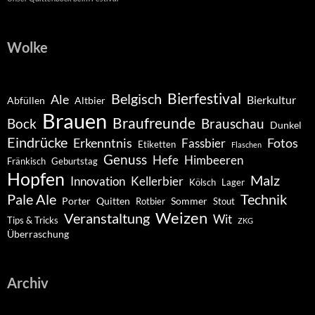
Wolke
Belgisch
Bierfestival
Ale
Bierkultur
Abfüllen
Altbier
Brauen
Braufreunde
Bock
Brauschau
Dunkel
Eindrücke
Erkenntnis
Fotos
Fassbier
Etiketten
Flaschen
Genuss
Hefe
Himbeeren
Fränkisch
Geburtstag
Hopfen
Malz
Innovation
Kellerbier
Kölsch
Lager
Pale Ale
Technik
Porter
Quitten
Sommer
Rotbier
Stout
Weizen
Veranstaltung
Wit
Tips & Tricks
ZKG
Überraschung
Archiv