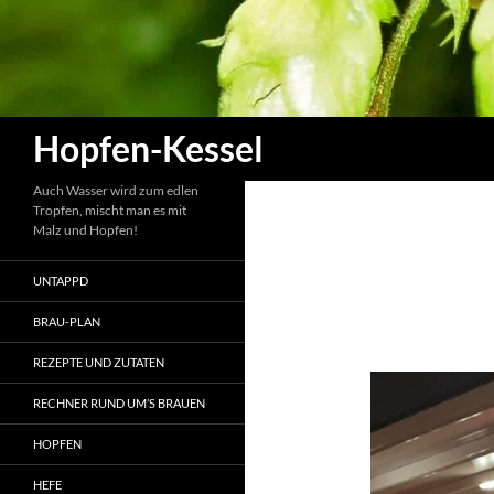
Zum
Inhalt
springen
Suchen
Hopfen-Kessel
Auch Wasser wird zum edlen
Tropfen, mischt man es mit
Malz und Hopfen!
UNTAPPD
BRAU-PLAN
REZEPTE UND ZUTATEN
RECHNER RUND UM’S BRAUEN
HOPFEN
HEFE