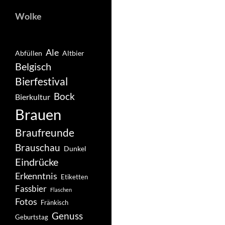
Wolke
Ale
Abfüllen
Altbier
Belgisch
Bierfestival
Bock
Bierkultur
Brauen
Braufreunde
Brauschau
Dunkel
Eindrücke
Erkenntnis
Etiketten
Fassbier
Flaschen
Fotos
Fränkisch
Genuss
Geburtstag