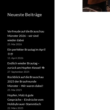
Neueste Beiträge
Vorfreude auf die Brauschau
Münster 2026 – wir sind
wieder dabei
25. Mai 2026
Ein perfekter Brautag im April
🌞🍺
11. April 2026
Endlich wieder Brautag –
zurück am Hopfen-Kessel! 🍻
27. September 2025
Rückblick auf die Brauschau
2025 der Braufreunde
Münster – Wir waren dabei!
25. Mai 2025
Hopfen, Malz & gute
Gespräche – Eindrücke vom
Hobbybrauer-Stammtisch
22. März 2025