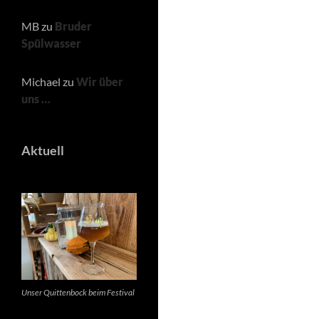
MB
zu
Bruder
Spülwasser
Michael
zu
Wir über
uns …
Aktuell
Unser Quittenbock beim Festival