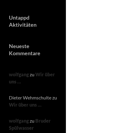
Untappd
Aktivitäten
Neueste
Kommentare
wolfgang
zu
Wir über
uns …
Dieter Wehmschulte
zu
Wir über uns …
wolfgang
zu
Bruder
Spülwasser