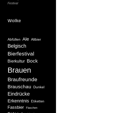
Festival
Wolke
Ale
Abfüllen
Altbier
Belgisch
Bierfestival
Bock
Bierkultur
Brauen
Braufreunde
Brauschau
Dunkel
Eindrücke
Erkenntnis
Etiketten
Fassbier
Flaschen