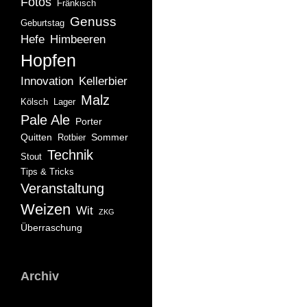
Fotos
Fränkisch
Genuss
Geburtstag
Hefe
Himbeeren
Hopfen
Innovation
Kellerbier
Malz
Kölsch
Lager
Pale Ale
Porter
Quitten
Sommer
Rotbier
Technik
Stout
Tips & Tricks
Veranstaltung
Weizen
Wit
ZKG
Überraschung
Archiv