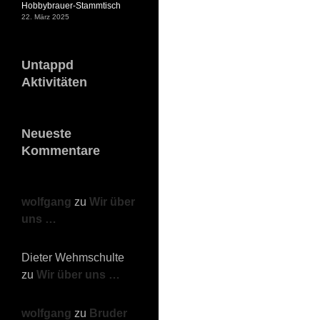
Hobbybrauer-Stammtisch
22. März 2025
Untappd
Aktivitäten
Neueste
Kommentare
wolfgang
zu
Wir über
uns …
Dieter Wehmschulte
zu
Wir über uns …
wolfgang
zu
Bruder