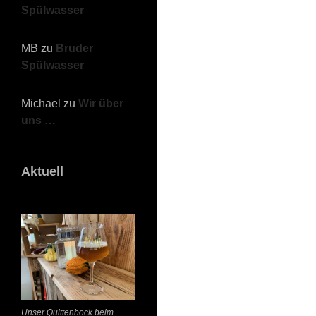
Spülwasser
MB
zu
Bruder
Spülwasser
Michael
zu
Wir über
uns …
Aktuell
Unser Quittenbock beim