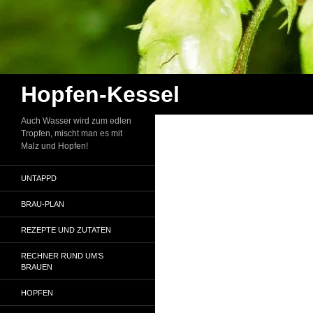
Zum
Inhalt
springen
Suchen
Hopfen-Kessel
Auch Wasser wird zum edlen
Tropfen, mischt man es mit
Malz und Hopfen!
UNTAPPD
BRAU-PLAN
REZEPTE UND ZUTATEN
RECHNER RUND UM’S
BRAUEN
HOPFEN