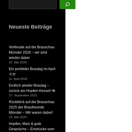
Neueste Beiträge
Vorfreude auf die Brauschau
Münster 2026 – wir sind
wieder dabei
25. Mai 2026
Ein perfekter Brautag im April
🌞🍺
11. April 2026
Endlich wieder Brautag –
zurück am Hopfen-Kessel! 🍻
27. September 2025
Rückblick auf die Brauschau
2025 der Braufreunde
Münster – Wir waren dabei!
25. Mai 2025
Hopfen, Malz & gute
Gespräche – Eindrücke vom