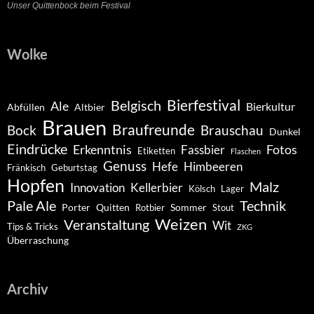
Unser Quittenbock beim Festival
Wolke
Belgisch
Bierfestival
Ale
Bierkultur
Abfüllen
Altbier
Brauen
Braufreunde
Bock
Brauschau
Dunkel
Eindrücke
Erkenntnis
Fotos
Fassbier
Etiketten
Flaschen
Genuss
Hefe
Himbeeren
Fränkisch
Geburtstag
Hopfen
Malz
Innovation
Kellerbier
Kölsch
Lager
Pale Ale
Technik
Porter
Quitten
Sommer
Rotbier
Stout
Weizen
Veranstaltung
Wit
Tips & Tricks
ZKG
Überraschung
Archiv