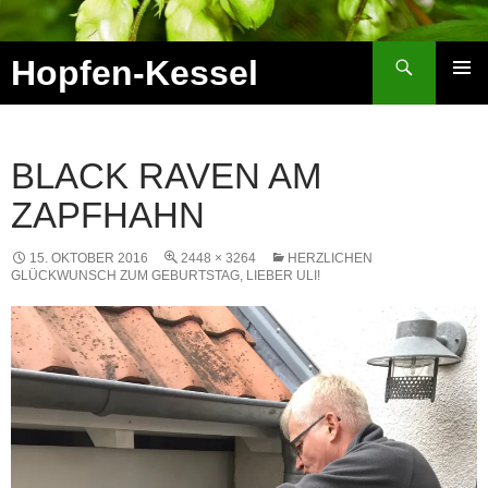
Zum
Inhalt
Suchen
Hopfen-Kessel
springen
PRIMÄR
MENÜ
BLACK RAVEN AM
ZAPFHAHN
15. OKTOBER 2016
2448 × 3264
HERZLICHEN
GLÜCKWUNSCH ZUM GEBURTSTAG, LIEBER ULI!