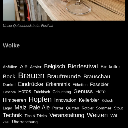
Unser Quittenbock beim Festival
Wolke
Bierfestival
Belgisch
Ale
Bierkultur
Abfüllen
Altbier
Brauen
Braufreunde
Bock
Brauschau
Eindrücke
Erkenntnis
Fassbier
Dunkel
Etiketten
Genuss
Fotos
Hefe
Fränkisch
Geburtstag
Flaschen
Hopfen
Himbeeren
Innovation
Kellerbier
Kölsch
Malz
Pale Ale
Porter
Quitten
Sommer
Lager
Rotbier
Stout
Weizen
Technik
Veranstaltung
Wit
Tips & Tricks
Überraschung
ZKG