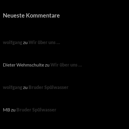
Neueste Kommentare
wolfgang
zu
Wir über uns …
Dieter Wehmschulte
zu
Wir über uns …
wolfgang
zu
Bruder Spülwasser
MB
zu
Bruder Spülwasser