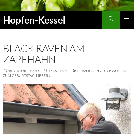
Zum
Inhalt
Suchen
Hopfen-Kessel
springen
PRIMÄR
MENÜ
BLACK RAVEN AM
ZAPFHAHN
15. OKTOBER 2016
1536 × 2048
HERZLICHEN GLÜCKWUNSCH
ZUM GEBURTSTAG, LIEBER ULI!