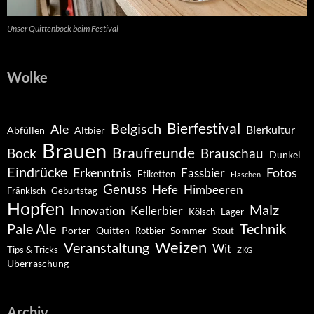
Unser Quittenbock beim Festival
Wolke
Belgisch
Bierfestival
Ale
Bierkultur
Abfüllen
Altbier
Brauen
Braufreunde
Bock
Brauschau
Dunkel
Eindrücke
Erkenntnis
Fotos
Fassbier
Etiketten
Flaschen
Genuss
Hefe
Himbeeren
Fränkisch
Geburtstag
Hopfen
Malz
Innovation
Kellerbier
Kölsch
Lager
Pale Ale
Technik
Porter
Quitten
Sommer
Rotbier
Stout
Weizen
Veranstaltung
Wit
Tips & Tricks
ZKG
Überraschung
Archiv