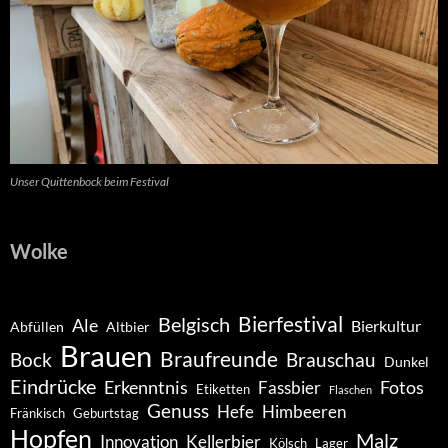
Unser Quittenbock beim Festival
Wolke
Belgisch
Bierfestival
Ale
Bierkultur
Abfüllen
Altbier
Brauen
Braufreunde
Bock
Brauschau
Dunkel
Eindrücke
Erkenntnis
Fotos
Fassbier
Etiketten
Flaschen
Genuss
Hefe
Himbeeren
Fränkisch
Geburtstag
Hopfen
Malz
Innovation
Kellerbier
Kölsch
Lager