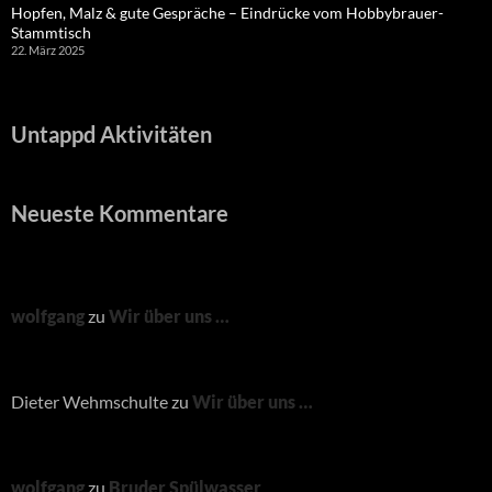
Hopfen, Malz & gute Gespräche – Eindrücke vom Hobbybrauer-
Stammtisch
22. März 2025
Untappd Aktivitäten
Neueste Kommentare
wolfgang
zu
Wir über uns …
Dieter Wehmschulte
zu
Wir über uns …
wolfgang
zu
Bruder Spülwasser