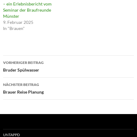
– ein Erlebnisbericht vom
Seminar der Braufreunde
Münster
9. Februar 2025
In "Brauen"
Beitragsnavigation
VORHERIGER BEITRAG
Bruder Spülwasser
NÄCHSTER BEITRAG
Brauer Reise Planung
UNTAPPD