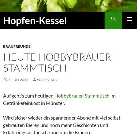
Zum
Inhalt
Suchen
Hopfen-Kessel
springen
PRIMÄR
MENÜ
BRAUFREUNDE
HEUTE HOBBYBRAUER
STAMMTISCH
7. JULI 2017
WOLFGANG
Auf geht’s zum heutigen
Hobbybrauer-Stammtisch
im
Getränkefeinkost in Münster.
Wird sicher wieder ein spannender Abend mit viel selbst
gebrauten Bieren und noch mehr Geschichten und
Erfahrungsaustausch rund um die Brauerei.