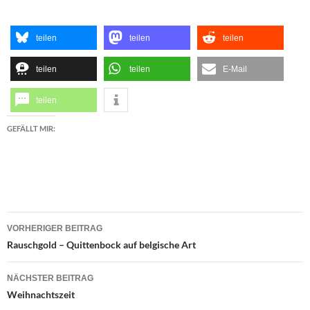
teilen
teilen
teilen
teilen
teilen
E-Mail
teilen
GEFÄLLT MIR:
Beitragsnavigation
VORHERIGER BEITRAG
Rauschgold – Quittenbock auf belgische Art
NÄCHSTER BEITRAG
Weihnachtszeit