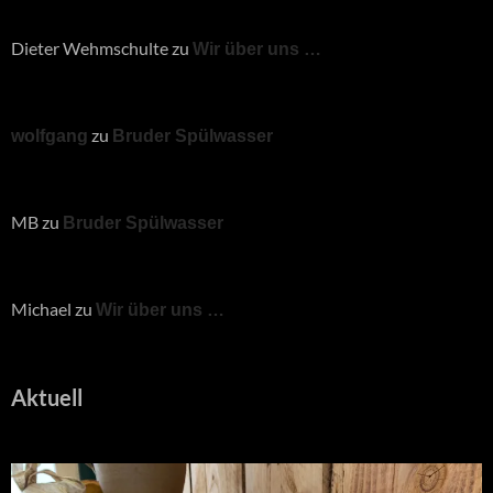
Dieter Wehmschulte
zu
Wir über uns …
zu
wolfgang
Bruder Spülwasser
MB
zu
Bruder Spülwasser
Michael
zu
Wir über uns …
Aktuell