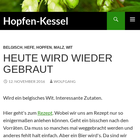
Zum
Inhalt
Suchen
Hopfen-Kessel
springen
PRIMÄR
MENÜ
BELGISCH
,
HEFE
,
HOPFEN
,
MALZ
,
WIT
HEUTE WIRD WIEDER
GEBRAUT
12. NOVEMBER 2016
WOLFGANG
Wird ein belgisches Wit. Interessante Zutaten.
Hier geht's zum
Rezept
. Wobei wir uns am Rezept nur so
einigermaßen anlehen können. Geht ein bisschen nach den
Vorräten. Da muss so manches mal weggebracht werden und
anderes fehlt halt einfach. Aber ein Bier wird's. Da sind wir