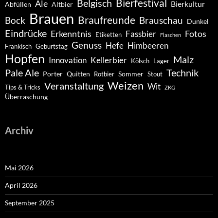
Belgisch
Bierfestival
Ale
Bierkultur
Abfüllen
Altbier
Brauen
Braufreunde
Bock
Brauschau
Dunkel
Eindrücke
Erkenntnis
Fotos
Fassbier
Etiketten
Flaschen
Genuss
Hefe
Himbeeren
Fränkisch
Geburtstag
Hopfen
Malz
Innovation
Kellerbier
Kölsch
Lager
Pale Ale
Technik
Porter
Quitten
Sommer
Rotbier
Stout
Weizen
Veranstaltung
Wit
Tips & Tricks
ZKG
Überraschung
Archiv
Mai 2026
April 2026
September 2025