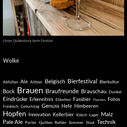
Unser Quittenbock beim Festival
Wolke
Belgisch
Bierfestival
Ale
Bierkultur
Abfüllen
Altbier
Brauen
Braufreunde
Bock
Brauschau
Dunkel
Eindrücke
Erkenntnis
Fotos
Fassbier
Etiketten
Flaschen
Genuss
Hefe
Himbeeren
Fränkisch
Geburtstag
Hopfen
Malz
Innovation
Kellerbier
Kölsch
Lager
Pale Ale
Technik
Porter
Quitten
Sommer
Rotbier
Stout