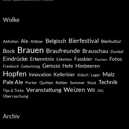
Wolke
Belgisch
Bierfestival
Ale
Bierkultur
Abfüllen
Altbier
Brauen
Braufreunde
Bock
Brauschau
Dunkel
Eindrücke
Erkenntnis
Fotos
Fassbier
Etiketten
Flaschen
Genuss
Hefe
Himbeeren
Fränkisch
Geburtstag
Hopfen
Malz
Innovation
Kellerbier
Kölsch
Lager
Pale Ale
Technik
Porter
Quitten
Sommer
Rotbier
Stout
Weizen
Veranstaltung
Wit
Tips & Tricks
ZKG
Überraschung
Archiv