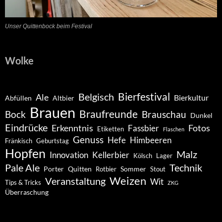
Unser Quittenbock beim Festival
Wolke
Belgisch
Bierfestival
Ale
Bierkultur
Abfüllen
Altbier
Brauen
Braufreunde
Bock
Brauschau
Dunkel
Eindrücke
Erkenntnis
Fotos
Fassbier
Etiketten
Flaschen
Genuss
Hefe
Himbeeren
Fränkisch
Geburtstag
Hopfen
Malz
Innovation
Kellerbier
Kölsch
Lager
Pale Ale
Technik
Porter
Quitten
Sommer
Rotbier
Stout
Weizen
Veranstaltung
Wit
Tips & Tricks
ZKG
Überraschung