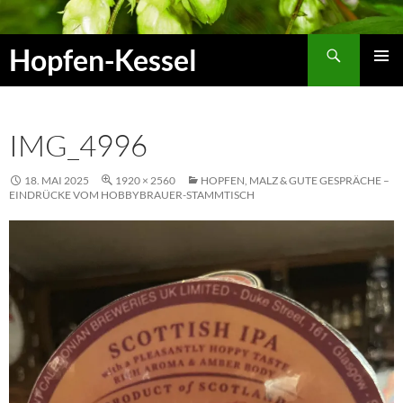
Zum
Inhalt
Suchen
Hopfen-Kessel
springen
PRIMÄR
MENÜ
IMG_4996
18. MAI 2025
1920 × 2560
HOPFEN, MALZ & GUTE GESPRÄCHE –
EINDRÜCKE VOM HOBBYBRAUER-STAMMTISCH