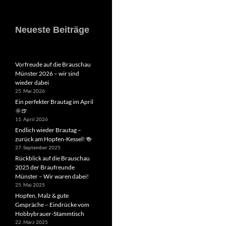
Neueste Beiträge
Vorfreude auf die Brauschau
Münster 2026 – wir sind
wieder dabei
25. Mai 2026
Ein perfekter Brautag im April
🌞🍺
11. April 2026
Endlich wieder Brautag –
zurück am Hopfen-Kessel! 🍻
27. September 2025
Rückblick auf die Brauschau
2025 der Braufreunde
Münster – Wir waren dabei!
25. Mai 2025
Hopfen, Malz & gute
Gespräche – Eindrücke vom
Hobbybrauer-Stammtisch
22. März 2025