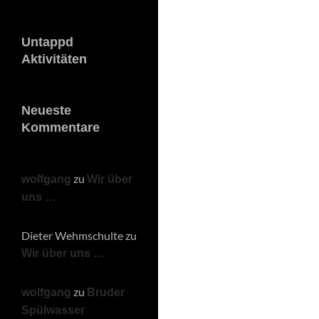
Untappd
Aktivitäten
Neueste
Kommentare
zu
wolfgang
Wir über
uns …
Dieter Wehmschulte
zu
Wir über uns …
zu
wolfgang
Bruder
Spülwasser