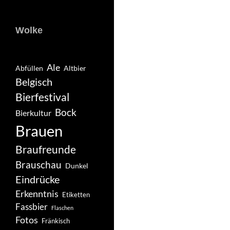
Wolke
Ale
Abfüllen
Altbier
Belgisch
Bierfestival
Bock
Bierkultur
Brauen
Braufreunde
Brauschau
Dunkel
Eindrücke
Erkenntnis
Etiketten
Fassbier
Flaschen
Fotos
Fränkisch