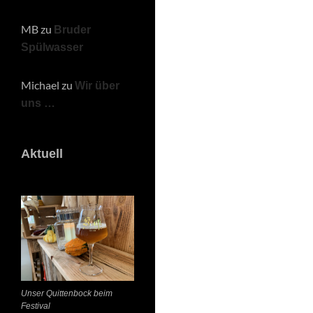
MB
zu
Bruder
Spülwasser
Michael
zu
Wir über
uns …
Aktuell
Unser Quittenbock beim
Festival