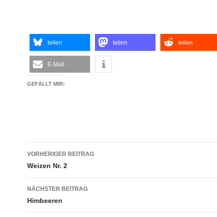
teilen
teilen
teilen
E-Mail
GEFÄLLT MIR:
Beitragsnavigation
VORHERIGER BEITRAG
Weizen Nr. 2
NÄCHSTER BEITRAG
Himbeeren