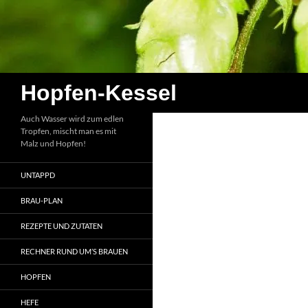
Zum
Inhalt
springen
Suchen
Hopfen-Kessel
Auch Wasser wird zum edlen
Tropfen, mischt man es mit
Malz und Hopfen!
UNTAPPD
BRAU-PLAN
REZEPTE UND ZUTATEN
RECHNER RUND UM’S BRAUEN
HOPFEN
HEFE