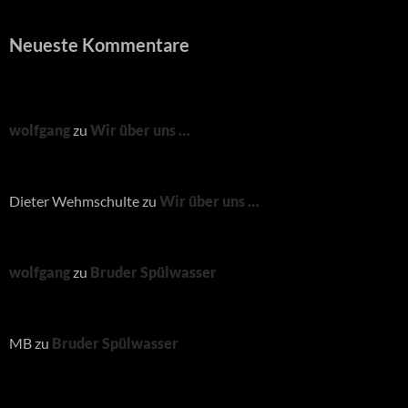
Neueste Kommentare
wolfgang
zu
Wir über uns …
Dieter Wehmschulte
zu
Wir über uns …
wolfgang
zu
Bruder Spülwasser
MB
zu
Bruder Spülwasser