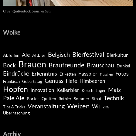
Unser Quittenbock beim Festival
Wolke
Belgisch
Bierfestival
Ale
Bierkultur
Abfüllen
Altbier
Brauen
Braufreunde
Bock
Brauschau
Dunkel
Eindrücke
Erkenntnis
Fotos
Fassbier
Etiketten
Flaschen
Genuss
Hefe
Himbeeren
Fränkisch
Geburtstag
Hopfen
Malz
Innovation
Kellerbier
Kölsch
Lager
Pale Ale
Technik
Porter
Quitten
Sommer
Rotbier
Stout
Weizen
Veranstaltung
Wit
Tips & Tricks
ZKG
Überraschung
Archiv