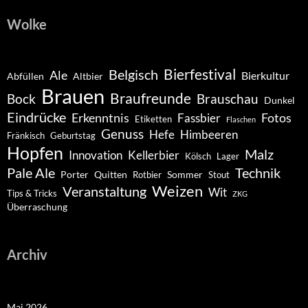
Wolke
Belgisch
Bierfestival
Ale
Bierkultur
Abfüllen
Altbier
Brauen
Braufreunde
Bock
Brauschau
Dunkel
Eindrücke
Erkenntnis
Fotos
Fassbier
Etiketten
Flaschen
Genuss
Hefe
Himbeeren
Fränkisch
Geburtstag
Hopfen
Malz
Innovation
Kellerbier
Kölsch
Lager
Pale Ale
Technik
Porter
Quitten
Sommer
Rotbier
Stout
Weizen
Veranstaltung
Wit
Tips & Tricks
ZKG
Überraschung
Archiv
Mai 2026