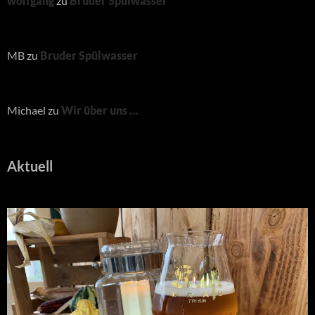
wolfgang
zu
Bruder Spülwasser
MB
zu
Bruder Spülwasser
Michael
zu
Wir über uns …
Aktuell