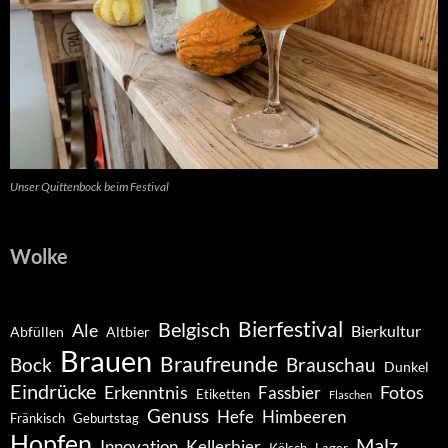
Unser Quittenbock beim Festival
Wolke
Belgisch
Bierfestival
Ale
Bierkultur
Abfüllen
Altbier
Brauen
Braufreunde
Bock
Brauschau
Dunkel
Eindrücke
Erkenntnis
Fotos
Fassbier
Etiketten
Flaschen
Genuss
Hefe
Himbeeren
Fränkisch
Geburtstag
Hopfen
Malz
Innovation
Kellerbier
Kölsch
Lager