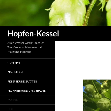
Zum
Inhalt
springen
Suchen
Hopfen-Kessel
Auch Wasser wird zum edlen
Tropfen, mischt man es mit
Malz und Hopfen!
UNTAPPD
BRAU-PLAN
REZEPTE UND ZUTATEN
RECHNER RUND UM’S BRAUEN
HOPFEN
HEFE