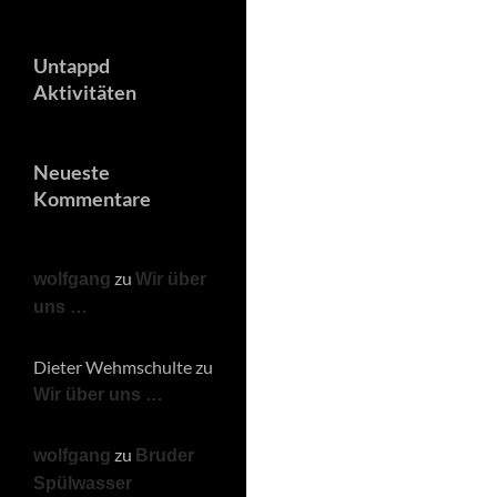
Untappd
Aktivitäten
Neueste
Kommentare
zu
wolfgang
Wir über
uns …
Dieter Wehmschulte
zu
Wir über uns …
zu
wolfgang
Bruder
Spülwasser