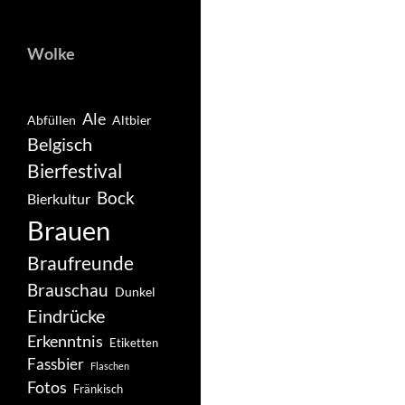
Wolke
Ale
Abfüllen
Altbier
Belgisch
Bierfestival
Bock
Bierkultur
Brauen
Braufreunde
Brauschau
Dunkel
Eindrücke
Erkenntnis
Etiketten
Fassbier
Flaschen
Fotos
Fränkisch