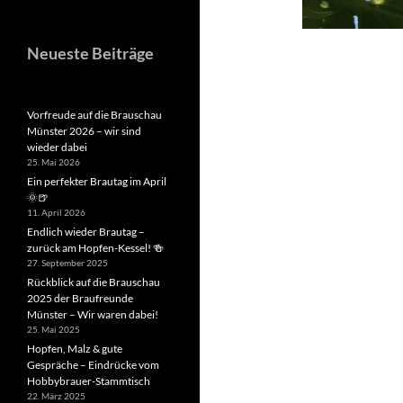
Neueste Beiträge
Vorfreude auf die Brauschau
Münster 2026 – wir sind
wieder dabei
25. Mai 2026
Ein perfekter Brautag im April
🌞🍺
11. April 2026
Endlich wieder Brautag –
zurück am Hopfen-Kessel! 🍻
27. September 2025
Rückblick auf die Brauschau
2025 der Braufreunde
Münster – Wir waren dabei!
25. Mai 2025
Hopfen, Malz & gute
Gespräche – Eindrücke vom
Hobbybrauer-Stammtisch
22. März 2025