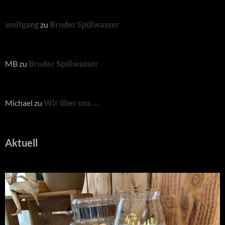
wolfgang
zu
Bruder Spülwasser
MB
zu
Bruder Spülwasser
Michael
zu
Wir über uns …
Aktuell