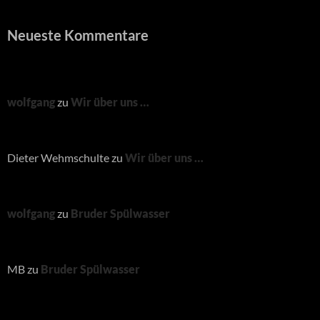
Neueste Kommentare
wolfgang
zu
Wir über uns …
Dieter Wehmschulte
zu
Wir über uns …
wolfgang
zu
Bruder Spülwasser
MB
zu
Bruder Spülwasser