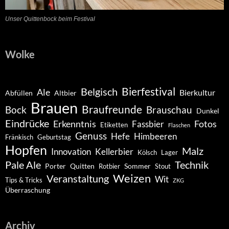
Unser Quittenbock beim Festival
Wolke
Belgisch
Bierfestival
Ale
Bierkultur
Abfüllen
Altbier
Brauen
Braufreunde
Bock
Brauschau
Dunkel
Eindrücke
Erkenntnis
Fotos
Fassbier
Etiketten
Flaschen
Genuss
Hefe
Himbeeren
Fränkisch
Geburtstag
Hopfen
Malz
Innovation
Kellerbier
Kölsch
Lager
Pale Ale
Technik
Porter
Quitten
Sommer
Rotbier
Stout
Weizen
Veranstaltung
Wit
Tips & Tricks
ZKG
Überraschung
Archiv