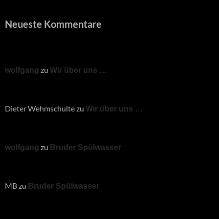
Neueste Kommentare
zu
wolfgang
Wir über uns …
Dieter Wehmschulte
zu
Wir über uns …
zu
wolfgang
Bruder Spülwasser
MB
zu
Bruder Spülwasser