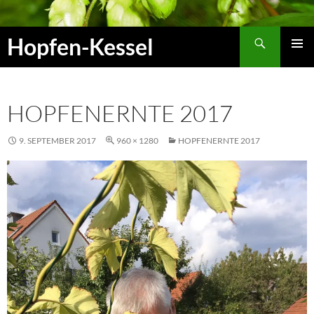
Zum
Inhalt
Suchen
Hopfen-Kessel
springen
PRIMÄR
MENÜ
HOPFENERNTE 2017
9. SEPTEMBER 2017
960 × 1280
HOPFENERNTE 2017