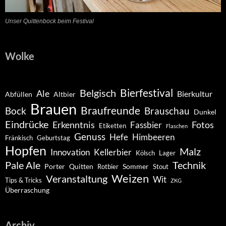
Unser Quittenbock beim Festival
Wolke
Belgisch
Bierfestival
Ale
Bierkultur
Abfüllen
Altbier
Brauen
Braufreunde
Bock
Brauschau
Dunkel
Eindrücke
Erkenntnis
Fotos
Fassbier
Etiketten
Flaschen
Genuss
Hefe
Himbeeren
Fränkisch
Geburtstag
Hopfen
Malz
Innovation
Kellerbier
Kölsch
Lager
Pale Ale
Technik
Porter
Quitten
Sommer
Rotbier
Stout
Weizen
Veranstaltung
Wit
Tips & Tricks
ZKG
Überraschung
Archiv