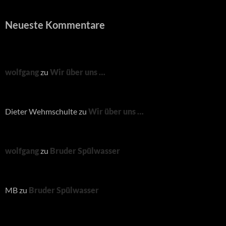
Neueste Kommentare
wolfgang
zu
Wir über uns …
Dieter Wehmschulte
zu
Wir über uns …
wolfgang
zu
Bruder Spülwasser
MB
zu
Bruder Spülwasser