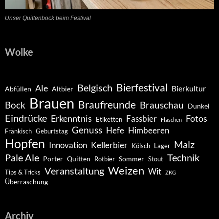
Unser Quittenbock beim Festival
Wolke
Belgisch
Bierfestival
Ale
Bierkultur
Abfüllen
Altbier
Brauen
Braufreunde
Bock
Brauschau
Dunkel
Eindrücke
Erkenntnis
Fotos
Fassbier
Etiketten
Flaschen
Genuss
Hefe
Himbeeren
Fränkisch
Geburtstag
Hopfen
Malz
Innovation
Kellerbier
Kölsch
Lager
Pale Ale
Technik
Porter
Quitten
Sommer
Rotbier
Stout
Weizen
Veranstaltung
Wit
Tips & Tricks
ZKG
Überraschung
Archiv