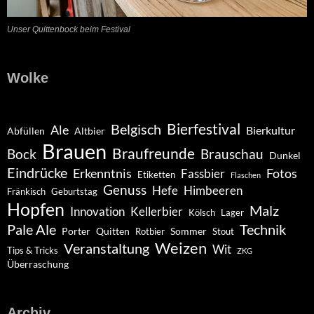
Unser Quittenbock beim Festival
Wolke
Belgisch
Bierfestival
Ale
Bierkultur
Abfüllen
Altbier
Brauen
Braufreunde
Bock
Brauschau
Dunkel
Eindrücke
Erkenntnis
Fotos
Fassbier
Etiketten
Flaschen
Genuss
Hefe
Himbeeren
Fränkisch
Geburtstag
Hopfen
Malz
Innovation
Kellerbier
Kölsch
Lager
Pale Ale
Technik
Porter
Quitten
Sommer
Rotbier
Stout
Weizen
Veranstaltung
Wit
Tips & Tricks
ZKG
Überraschung
Archiv