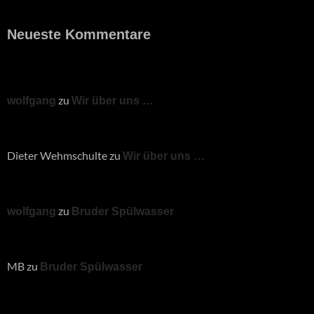
Neueste Kommentare
zu
wolfgang
Wir über uns …
Dieter Wehmschulte
zu
Wir über uns …
zu
wolfgang
Bruder Spülwasser
MB
zu
Bruder Spülwasser