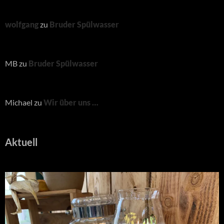
wolfgang
zu
Bruder Spülwasser
MB
zu
Bruder Spülwasser
Michael
zu
Wir über uns …
Aktuell