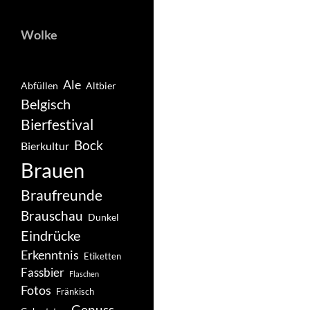
Wolke
Ale
Abfüllen
Altbier
Belgisch
Bierfestival
Bock
Bierkultur
Brauen
Braufreunde
Brauschau
Dunkel
Eindrücke
Erkenntnis
Etiketten
Fassbier
Flaschen
Fotos
Fränkisch
Genuss