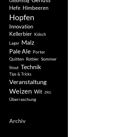
Geburtstag
Hefe
Himbeeren
Hopfen
Innovation
Kellerbier
Kölsch
Malz
Lager
Pale Ale
Porter
Quitten
Sommer
Rotbier
Technik
Stout
Tips & Tricks
Veranstaltung
Weizen
Wit
ZKG
Überraschung
Archiv