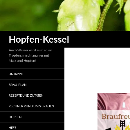
Zum
Inhalt
springen
Suchen
Hopfen-Kessel
Auch Wasser wird zum edlen
Tropfen, mischt man es mit
Malz und Hopfen!
UNTAPPD
BRAU-PLAN
REZEPTE UND ZUTATEN
RECHNER RUND UM’S BRAUEN
HOPFEN
HEFE