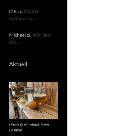
MB
zu
Bruder
Spülwasser
Michael
zu
Wir über
uns …
Aktuell
Unser Quittenbock beim
Festival