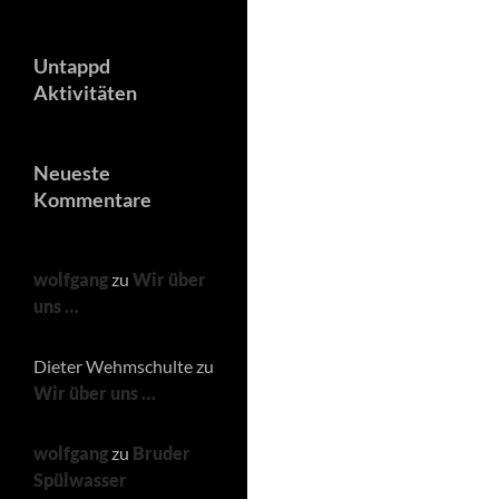
Untappd
Aktivitäten
Neueste
Kommentare
wolfgang
zu
Wir über
uns …
Dieter Wehmschulte
zu
Wir über uns …
wolfgang
zu
Bruder
Spülwasser