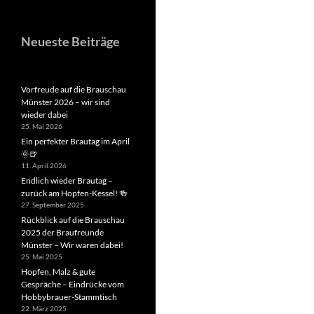
Neueste Beiträge
Vorfreude auf die Brauschau
Münster 2026 – wir sind
wieder dabei
25. Mai 2026
Ein perfekter Brautag im April
🌞🍺
11. April 2026
Endlich wieder Brautag –
zurück am Hopfen-Kessel! 🍻
27. September 2025
Rückblick auf die Brauschau
2025 der Braufreunde
Münster – Wir waren dabei!
25. Mai 2025
Hopfen, Malz & gute
Gespräche – Eindrücke vom
Hobbybrauer-Stammtisch
22. März 2025