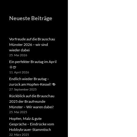
Neueste Beiträge
Vorfreude auf die Brauschau
Münster 2026 – wir sind
wieder dabei
25. Mai 2026
Ein perfekter Brautag im April
🌞🍺
11. April 2026
Endlich wieder Brautag –
zurück am Hopfen-Kessel! 🍻
27. September 2025
Rückblick auf die Brauschau
2025 der Braufreunde
Münster – Wir waren dabei!
25. Mai 2025
Hopfen, Malz & gute
Gespräche – Eindrücke vom
Hobbybrauer-Stammtisch
22. März 2025