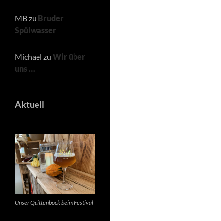
MB
zu
Bruder
Spülwasser
Michael
zu
Wir über
uns …
Aktuell
Unser Quittenbock beim Festival