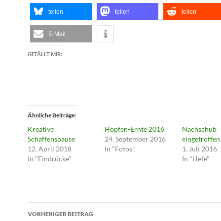
teilen
teilen
teilen
E-Mail
GEFÄLLT MIR:
Ähnliche Beiträge
Kreative
Hopfen-Ernte 2016
Nachschub
Schaffenspause
24. September 2016
eingetroffen
12. April 2018
In "Fotos"
1. Juli 2016
In "Eindrücke"
In "Hefe"
Beitragsnavigation
VORHERIGER BEITRAG