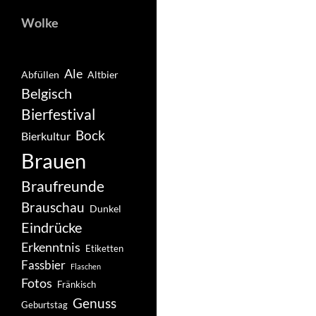
Wolke
Ale
Abfüllen
Altbier
Belgisch
Bierfestival
Bock
Bierkultur
Brauen
Braufreunde
Brauschau
Dunkel
Eindrücke
Erkenntnis
Etiketten
Fassbier
Flaschen
Fotos
Fränkisch
Genuss
Geburtstag