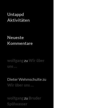
Untappd
Aktivitäten
Neueste
Kommentare
wolfgang
zu
Wir über
uns …
Dieter Wehmschulte
zu
Wir über uns …
wolfgang
zu
Bruder
Spülwasser