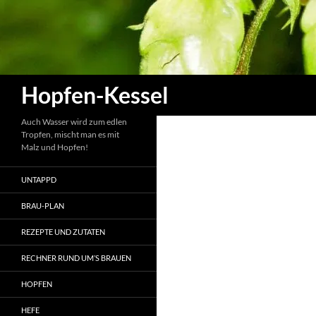
Zum
Inhalt
springen
Suchen
Hopfen-Kessel
Auch Wasser wird zum edlen
Tropfen, mischt man es mit
Malz und Hopfen!
UNTAPPD
BRAU-PLAN
REZEPTE UND ZUTATEN
RECHNER RUND UM’S BRAUEN
HOPFEN
HEFE