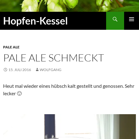
Zum
Inhalt
Suchen
Hopfen-Kessel
springen
PRIMÄR
MENÜ
PALE ALE
PALE ALE SCHMECKT
15. JULI 2016
WOLFGANG
Heut mal wieder eines hübsch kalt gestellt und genossen. Sehr
lecker 🙂