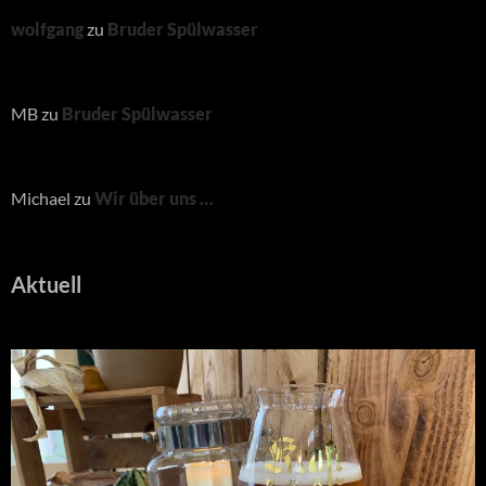
wolfgang
zu
Bruder Spülwasser
MB
zu
Bruder Spülwasser
Michael
zu
Wir über uns …
Aktuell