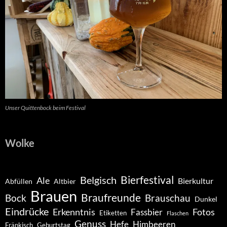
Unser Quittenbock beim Festival
Wolke
Belgisch
Bierfestival
Ale
Bierkultur
Abfüllen
Altbier
Brauen
Braufreunde
Bock
Brauschau
Dunkel
Eindrücke
Erkenntnis
Fotos
Fassbier
Etiketten
Flaschen
Genuss
Hefe
Himbeeren
Fränkisch
Geburtstag