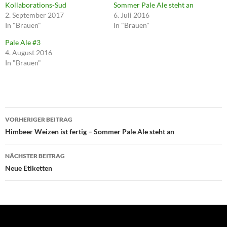
Kollaborations-Sud
Sommer Pale Ale steht an
2. September 2017
6. Juli 2016
In "Brauen"
In "Brauen"
Pale Ale #3
4. August 2016
In "Brauen"
Beitragsnavigation
VORHERIGER BEITRAG
Himbeer Weizen ist fertig – Sommer Pale Ale steht an
NÄCHSTER BEITRAG
Neue Etiketten