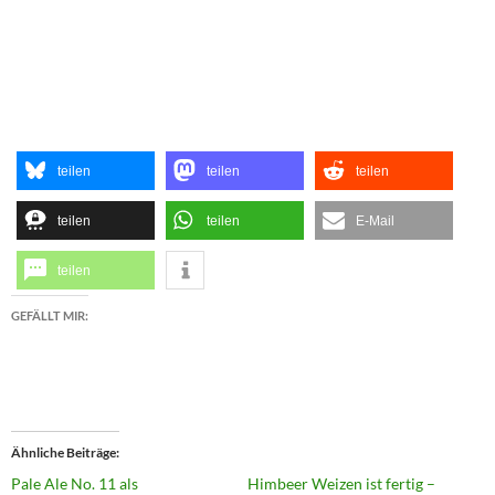
teilen
teilen
teilen
teilen
teilen
E-Mail
teilen
GEFÄLLT MIR:
Ähnliche Beiträge
Pale Ale No. 11 als
Himbeer Weizen ist fertig –