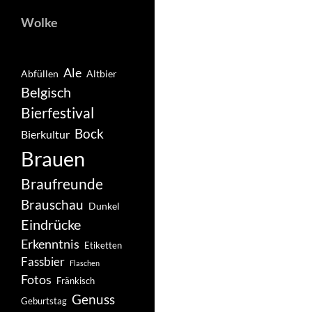
Wolke
Ale
Abfüllen
Altbier
Belgisch
Bierfestival
Bock
Bierkultur
Brauen
Braufreunde
Brauschau
Dunkel
Eindrücke
Erkenntnis
Etiketten
Fassbier
Flaschen
Fotos
Fränkisch
Genuss
Geburtstag