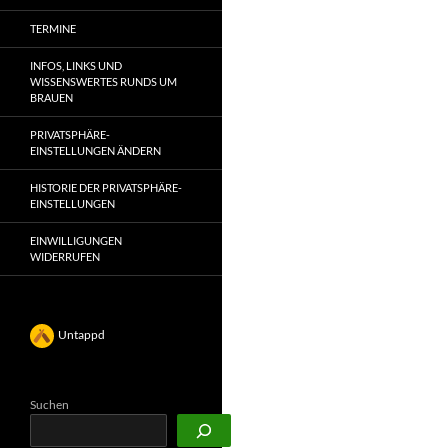
TERMINE
INFOS, LINKS UND
WISSENSWERTES RUNDS UM
BRAUEN
PRIVATSPHÄRE-
EINSTELLUNGEN ÄNDERN
HISTORIE DER PRIVATSPHÄRE-
EINSTELLUNGEN
EINWILLIGUNGEN
WIDERRUFEN
Untappd
Suchen