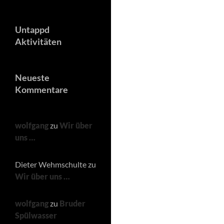
Untappd
Aktivitäten
Neueste
Kommentare
wolfgang
zu
Wir über
uns …
Dieter Wehmschulte
zu
Wir über uns …
wolfgang
zu
Bruder
Spülwasser