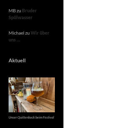
MB
zu
Bruder
Spülwasser
Michael
zu
Wir über
uns …
Aktuell
Unser Quittenbock beim Festival