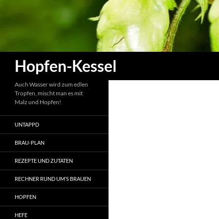
Zum
Inhalt
springen
Suchen
Hopfen-Kessel
Auch Wasser wird zum edlen
Tropfen, mischt man es mit
Malz und Hopfen!
UNTAPPD
BRAU-PLAN
REZEPTE UND ZUTATEN
RECHNER RUND UM’S BRAUEN
HOPFEN
HEFE