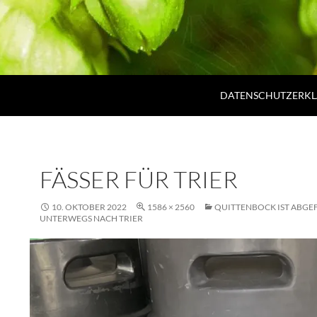
DATENSCHUTZERK
FÄSSER FÜR TRIER
10. OKTOBER 2022
1586 × 2560
QUITTENBOCK IST ABGE
UNTERWEGS NACH TRIER