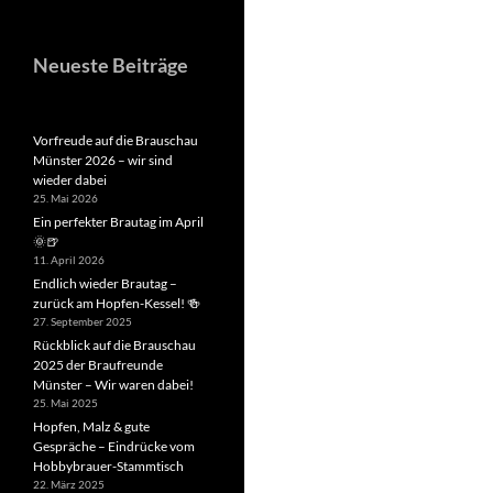
Neueste Beiträge
Vorfreude auf die Brauschau
Münster 2026 – wir sind
wieder dabei
25. Mai 2026
Ein perfekter Brautag im April
🌞🍺
11. April 2026
Endlich wieder Brautag –
zurück am Hopfen-Kessel! 🍻
27. September 2025
Rückblick auf die Brauschau
2025 der Braufreunde
Münster – Wir waren dabei!
25. Mai 2025
Hopfen, Malz & gute
Gespräche – Eindrücke vom
Hobbybrauer-Stammtisch
22. März 2025